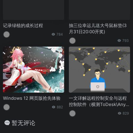
记录绿植的成长过程
抽三位幸运儿送大号鼠标垫(3
月31日20:00开奖)
784
793
Windows 12 网页版抢先体验
一文详解远程控制安全与远程
控制软件（横测ToDesk\AnyD
882
esk\向日葵）
829
暂无评论