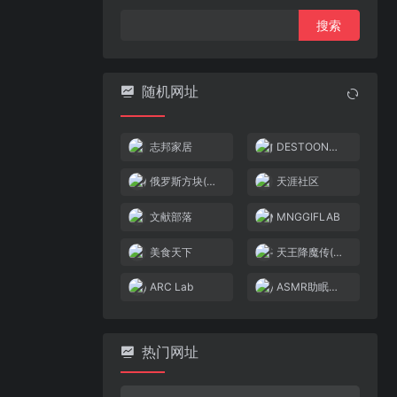
搜
索：
随机网址
志邦家居
DESTOON网站管理系统
俄罗斯方块(v1.1)(简)[九班](US)[PUZ](0.5Mb)
天涯社区
文献部落
MNGGIFLAB
美食天下
天王降魔传(解密版)(简)[外星科技+WXN](CN)[ACT](4Mb)
ARC Lab
ASMR助眠小站
热门网址