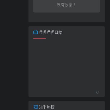
没有数据！
哔哩哔哩日榜
知乎热榜