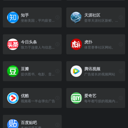
知乎
天涯社区
坐标美国，平均薪资百万，质量还行的问答社区
荟萃天涯社区新鲜、火热、有趣的内容
今日头条
虎扑
致力于连接人与信息，内容丰富。
体育赛事社区网站。
豆瓣
腾讯视频
提供图书、电影、音乐唱片的推荐、评论和价格比较，以及城市独特的文化生活
广告挺长的视频网站
优酷
爱奇艺
视频看一半会弹出广告
每年都亏损的视频内容站
百度贴吧
各种话题互撕。