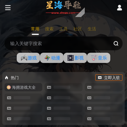
常用
搜索
工具
社区
生活
游戏
动漫
影视
音乐
热门
立即入驻
海拥游戏大全