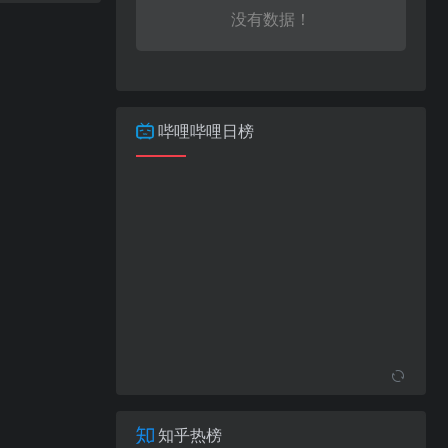
没有数据！
哔哩哔哩日榜
知乎热榜