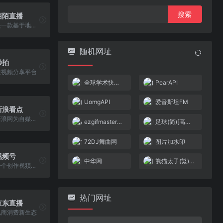
搜
陌陌直播
索：
是一款基于地理位置的移动社交工具
随机网址
秒拍
短视频分享平台
全球学术快报·学科版
PearAPI
UomgAPI
爱音斯坦FM
新浪看点
新浪网为自媒体提供的优质原创内容生产平台
ezgifmaster动图工具
足球(简)[高伟](JUE)[SPG](0.31Mb)
72DJ舞曲网
图片加水印
视频号
中华网
熊猫太子(繁)[dragon2snow](CN)[ACT](4Mb)
一个创作视频，涨粉盈利的平台
热门网址
京东直播
电商消费新生态