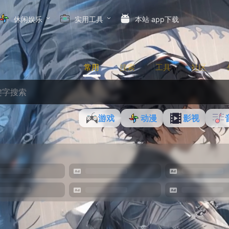
休闲娱乐
实用工具
本站 app下载
常用
搜索
工具
社区
游戏
动漫
影视