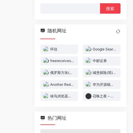
搜
索：
随机网址
环信
Google Search Console
freereceivesms短信接收
中邮证券
俄罗斯方块(简)[虫虫](US)[PUZ](0.37Mb)
城堡探险(简)[MM之神](JP)[ACT](0.5Mb)
Another Redis Desktop Manager
华为开源镜像站
候鸟浏览器官网
召唤之夜 – 铸剑物语 2[盗版](简)(JP)(128Mb)
热门网址