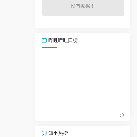
没有数据！
哔哩哔哩日榜
知乎热榜