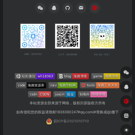
QQ群：682921902
公众号：微信搜海拥
本站 app（安卓）
本站资源全部来源于网络，版权归原版权方所有
如有侵犯您的权益请致邮1836360247#qq.com(#替换成@)撤下
皖ICP备2021010710