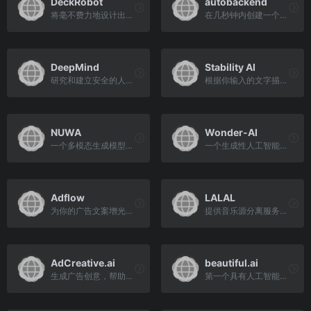
DeckRobot
autobackend
将毫不费力地设计出数百张幻灯片
在几秒钟内创建一个后端
DeepMind
Stability AI
研究和建立安全的人工智能系统
根据你输入的文字描述，生成...
NUWA
Wonder-AI
一个多模态生成模型，旨在从给定的文本、图像或视频输入中生成高质量的图像和视频
一个生成性人工智能系统，专门生成奇幻生物和环境的图像
Adflow
LALAL
为你的广告文案增光添彩
提供音乐源分离服务，使用ai技术从任何音频中提取人声，伴奏和多种乐器
AdCreative.ai
beautiful.ai
生成广告创意，帮助你销售更多
第一个具有人工智能设计的演示文稿制作器