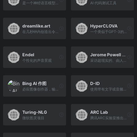
是一个神经语言模型的聊天机器人网络应用
AI 代码测试工具
dreamlike.art
HyperCLOVA
在几秒钟内创造出令人惊叹的原创艺术
一个类似于GPT-3的韩语模型训练网站
Endel
Jerome Powell Bot
个性化的声音景观
采访超现实的、由人工智能驱动的杰罗姆-鲍威尔的模拟人
Bing AI 作图
D-ID
必应图像创作器，输入文字生成图片
使用带有文字或音频的静止图像，就能创建专业视频
Turing-NLG
ARC Lab
微软图灵项目
腾讯ARC实验室推出的AI人像修复小工具