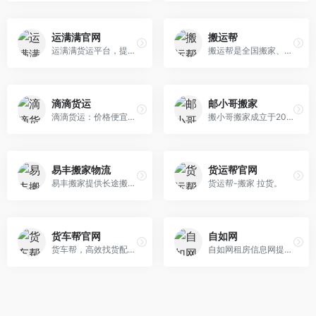
运满满官网
搬运帮
运满满货运平台，提供全国找货车拉货、找物流、整车零担、长途短途、冷藏冷链运输、配货等服务。有免费的车源信息、货源信息、物流信息，是省钱省心高效信息 查询和找货发货平台
搬运帮是全国搬家、运货拉货、找搬运工APP平台，搬家货运用工一口价，好口碑！工人随时叫，货车就近派！ 搬东西运东西有保险、有发票、有优惠！搬运帮—搬好运，帮到底！
滴滴货运‌
邮小哥搬家
滴滴货运‌：价格便宜，但大件物品不可搬运，限制较多，需要用户仔细鉴别‌
搬小哥搬家成立于2008年，总部位于深圳，是广州搬小哥科技有限公司旗下全国知名连锁搬家服务品牌。
易丰搬家物流
货运帮官网
易丰搬家提供长途搬家物流,出国海运搬家,同城搬家,高端日式搬家,私人物品海运,移民搬家,国际行李托运,企业办公室搬迁,钢琴搬运物流等服务
货运帮-搬家 拉货。
货车帮官网
自如网
货车帮，高效找货配货平台！司机可快速找货、办理ETC、贷款、买保险、买新车、二手货车交易、找汽修、优惠加油、使用货车导航等服务；货主可通过货车帮官网查询车源：专线物流、零担运输、往返回程车，高效配货，还可在线购买货运险、办理过路费发票等服务
自如网租房信息网提供地区的房屋合租信息及月租价格,房屋整租信息及价格,以及公寓出租信息及价格,除此之外还将提供地区的民宿信息供用户参考。