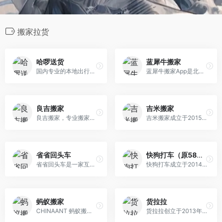
搬家拉货
哈啰送货
蓝犀牛搬家
国内专业的本地出行及生活服务平台，致力于应用数字技术的红利，为人们提供更便捷的出行以及更好的普惠生活服务。
蓝犀牛搬家App是北京蓝犀牛信息技术有限公司开发的一款搬家应用，提供明码标价，全程搬运的24小时搬家服务，用户可自助下单，实时查看订单轨迹，全程无现金支付。全国现已开通北京、上海、广州、深圳、杭州等近30个城市。
良吉搬家
吉米搬家
良吉搬家，专业搬家，全国连锁，多年行业经验，是一家专注于：国际搬家、同城搬家，长途搬家，日式搬家，企业搬家，钢琴搬运，设备搬运、物流货运、工厂搬迁 等服务的搬家公司。
吉米搬家成立于2015年，是深圳市吉米生活服务有限公司旗下互联网搬家品牌。为一二线城市上班族提供省心.不贵的搬家、租房、日常收纳整理等专业服务。
省省回头车
快狗打车（原58速运）
省省回头车是一家互联网车货匹配服务平台，为用户提供同城/跨城提货、送货、搬家等中短途货运服务。平台涵盖面包车到17.5米等10多种车型，下载APP一键叫车。
快狗打车成立于2014年，总部设在天津高新区，隶属于家集团，以“互联网+短途货运”为切入点的同城货运服务平台，致力于满足各类用户的同城货运需求。
蚂蚁搬家
货拉拉
CHINAANT 蚂蚁搬家官方网站！搬家行业的领跑者，中国专业搬家连锁企业、中国专业的搬家服务提供商，提供精品搬家、居民搬家、涉外搬家、小件搬家、公司搬迁 等搬家服务，要搬家，找蚂蚁！蚂蚁虽小，服务更好
货拉拉创立于2013年，成长于粤港澳大湾区，是一家从事同城/跨城货运、企业版物流服务、搬家、零担、跑腿、冷运、汽车租售及车后市场服务的互联网物流商城。