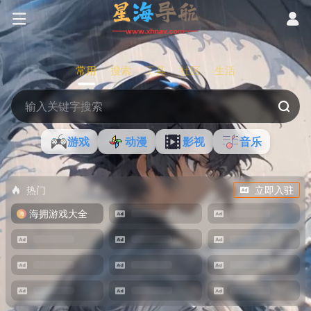
常用
搜索
工具
社区
生活
游戏
动漫
影视
音乐
热门
立即入驻
海拥游戏大全