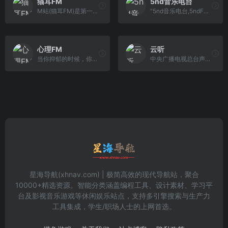
猫耳FM
5nd音乐电台
M站(猫耳FM)是第一家弹幕音图站,同时也是中国声优基地,在这里可以听电台,音乐,翻唱,小说和广播剧,用二次元声音连接三次元.
"5nd音乐电台,5ndFM, 时光牧歌林一心音悦,提供最新最全的网络音乐广播电台在线试听。
心理FM
云听
当你抑郁的时候，你要记住这句话：不要把世界留给烂人。
中央广播电视总台声音新媒体平台云听，以资讯、知识、文化为内容战略方向，集纳总台精品内容，自制音频IP节目，创作优质有声书，致力于为手机、车机、平板电 脑、智能穿戴等多终端用户提供全场景的声音产品和服务。
星海导航(xhnav.com) | 极简高效的现代导航站，聚合
10000+精选资源。智能分类涵盖编程工具、设计素材、学习平
台及影视音乐游戏等休闲娱乐站点，支持多引擎搜索与生产力
工具集成，学生/职场人士的上网首选。