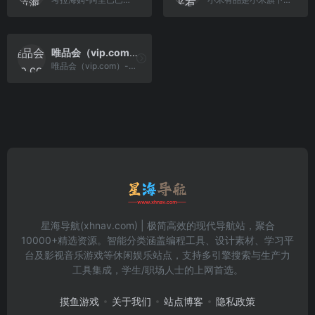
唯品会（vip.com）
唯品会（vip.com）-国庆欢乐购
星海导航(xhnav.com) | 极简高效的现代导航站，聚合
10000+精选资源。智能分类涵盖编程工具、设计素材、学习平
台及影视音乐游戏等休闲娱乐站点，支持多引擎搜索与生产力
工具集成，学生/职场人士的上网首选。
摸鱼游戏
关于我们
站点博客
隐私政策