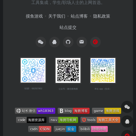
工具集成，学生/职场人士的上网首选。
摸鱼游戏
关于我们
站点博客
隐私政策
站点提交
QQ群：682921902
公众号：微信搜海拥
本站 app（安卓）