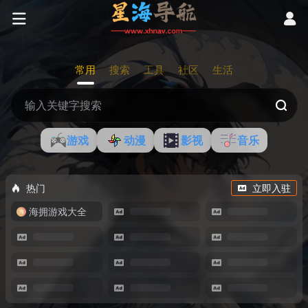
常用
搜索
工具
社区
生活
游戏
动漫
影视
音乐
热门
立即入驻
海拥游戏大全