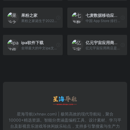
果粉之家
七麦数据移动应用榜单
果粉之家诞生于2022年9月1日,与巨魔Trollstore发布是同一天,也是较早建立的关于苹果第三方应用商店，同时集论坛功能于一身，是人气中文iPhone,iPad,MAC社区,也是全球关于iPhone讨 论的领先网上社区,果粉之家网站提供iPhone软件评测,音乐,电影,应用下载等服务.
中国 App Store 排行榜实时更新。
ipa软件下载
亿元宇宙应用商店官网
全球最大的中文ipa文件下载网站, 提供在线iOS应用下载服务，为您搜集最全、最专业的iPhone软件与IPA文件, 支持iOS4,iOS5,iOS6软件,iOS7软件,iOS8,iOS9软件下载。
亿元宇宙应用商店是为您提供有趣好玩的app平台。
星海导航(xhnav.com) | 极简高效的现代导航站，聚合
10000+精选资源。智能分类涵盖编程工具、设计素材、学习平
台及影视音乐游戏等休闲娱乐站点，支持多引擎搜索与生产力