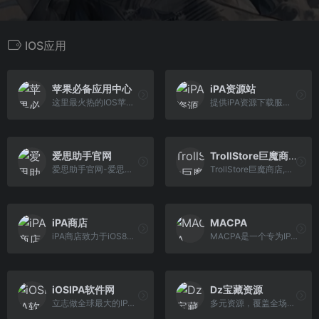
IOS应用
苹果必备应用中心
iPA资源站
这里最火热的IOS苹果软件下载基地，汇集了海量苹果IOS应用软件，常用最新的IOS必备应用推荐，最贴心的分享下载，让您轻松的找到您喜爱的软件！为广大的iPhone手机用户提供最新最快的Ios软件下载服务!
提供iPA资源下载服务,为您收集最全iPhone,iPad,iPod软件的IPA文件,IOS系统的资源ipa下载,还有更多原版砸壳,网球规则,螃蟹规则,圈X规则,数据备份,免费证书,开心版软件,越狱插件,尽 在ipapark.com
爱思助手官网
TrollStore巨魔商店
爱思助手官网-爱思助手是一款专业的苹果刷机助手、苹果越狱助手，同时配有爱思助手PC端、爱思助手mac版、爱思助手移动端、爱思加强版。专为苹果用户提供百万iPhone、iPad软件、游 戏、铃声、壁纸资源安全快速免费下载。
TrollStore巨魔商店,任意安装应用工具
iPA商店
MACPA
iPA商店致力于iOS8以上的iPA资源下载和分享
MACPA是一个专为IPA砸壳解密而诞生的平台，提供IOS手机软件应用IPA包的砸壳解密及相关资源的下载、安装、教程等服务，这里是一个优质的砸壳软件社区，在这里你可以找到与你拥有同 样兴趣的好朋友一起游玩。
iOSIPA软件网
Dz宝藏资源
立志做全球最大的IPA分享网站, 提供在线iOS应用下载服务，为您搜集最全、最专业的iPhone,iPad,iPod软件与IPA文件, 支持iOS4,iOS5,iOS6软件,iOS7软件,iOS8,iOS9软件在线安装以及IPA文件下载。
多元资源，覆盖全场景：网罗 M3U8 源、观影神器，解锁影音娱乐新体验；提供 iOS 资源、安卓资源，适配不同设备需求；更有企业证书、签名工具、越狱工具，助力设