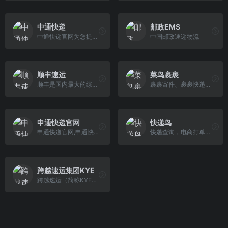
中通快递
邮政EMS
中通快递官网为您提供中通快递单号(运单)跟踪查询,投诉电话查询,运费报价查询,中通营业网点查询,在线下单(寄件)等服务,全国统一客服热线：95311
中国邮政速递物流
顺丰速运
菜鸟裹裹
顺丰是国内最大的综合物流服务商、全球第四大快递公司，致力于成为独立第三方行业解决方案的数据科技服务公司，以领先的技术赋能客户，为客户提供涵盖多行业 、多场景、智能化、一体化的智慧供应链解决方案。
裹裹寄件、裹裹快递、寄快递、菜鸟快递、查快递、菜鸟查快递、菜鸟寄快递
申通快递官网
快递鸟
申通快递官网,申通快递,快递,发快递,快递员,业务员查询,上门取件,在线下单(寄件),申通营业网点查询,快递加盟,单号追踪跟踪查询,投诉电话查询,车辆信息,申通新闻,招聘等服务,全国统一客服热线：95543.
快递查询，电商打单发货、物流轨迹全链路API数据接口网站。快递鸟是快金旗下国内独立第三方物流数据服务商、运力服务平台。现已对接超2500+快递物流公司，主要面向
跨越速运集团KYE
跨越速运（简称KYE）是专营国内航空门到门的快递公司, 深圳跨越航空物流公司、货运、物流、快递、速递、托运的快递公司拥有国内机场拥有专门的调度中心和无与伦比的航班自主权,向客户推出当天达、 次日达、 隔日达服务,并行业中首度对客户推出“限时未达减免运费”承诺。航空快递公司电话：95324。