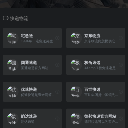
快递物流
宅急送
京东物流
1994年，宅急送诞生于北京。以项目物流为依托，宅急送逐渐构建起仓储、分拣、包装、配送“一条龙”服务，积累了丰富的项目运作经验，锻造出卓越的项目运作模式 。
京东物流向您提供仓配服务、快递快运服务、大件服务、冷链服务、跨境服务。客服专线950616，7*14小时服务。
圆通速递
极兔速递
圆通速递官方网站
J&amp;T极兔速递是一家全球综合物流服务运营商。公司创立于2015年，快递网络覆盖印度尼西亚、越南、马来西亚、菲律宾、泰国、柬埔寨、新加坡、中国、沙特阿拉伯、阿联酋、墨西哥、巴西、埃及共13个国家。秉承“客户为本、效率为根”的宗旨，J&amp;T极兔速递致力于通过智能化的基础设施，数字化的物流网络，为客户提供全场景化的物流解决方案，以高 效连接世界，让物流惠及全球。
优速快递
百世快递
优速快递是壹米滴答集团旗下快递品牌，成立于2009年，于2019年并入壹米滴答集团，是一家提供全国性快递服务的规模型快递企业，致力于成为性价比最优的大包裹 快递公司，全国统一客服热线：95058；大包裹，用优速，只为每壹次托付。
百世集团是中国领先的智慧供应链解决方案和物流服务提供商，集供应链管理、快运、国际物流等业务板块于一体，建立了“门到门”的B2B2C的一站式服务
韵达速递
德邦快递官方网站
韵达速递
德邦快递可以为客户提供快递/物流等多方位的服务,从同城快递到国际物流,我们都可以为您提供。德邦快递也是快递物流行业中的老品牌了,超过10年服务经验让我们 的快递物流服务更专业,让客户更省心