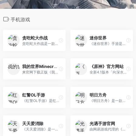
手机游戏
贪吃蛇大作战
迷你世界
贪吃蛇大作战是一款超好玩的休闲竞技游戏，不仅比拼手速，更考验你的策略！在贪吃蛇大作战的世界中，每个人在初始都化身为一条小蛇，通过不断努力变得越来越长，最终制霸一方！
《迷你世界》手游是一款超好玩的3D沙盒游戏,在这里你可以自由创造和破坏,还可以找到非常好玩的地图,快来和小伙伴们一起联机吧！！
我的世界Minecraft中国版官方网站
《原神》官方网站
来官网下载正版《我的世界》，不仅可以获得更加稳定的联机体验，还能快人一步抢先体验更新内容！凭借开放自由的游戏世界、超乎想象的游戏玩法，《我的世界》深受上亿玩家的喜爱。玩家可以在游戏中冒险，探索随机生成的世界。配合丰富的组件资源，更能够自由定制自己的游戏世界，开启任意你想要的玩法。你想玩的，这里都有，快来官 网下载吧！
全新4.1版本「向深水中的晨星」现已推出！《原神》是由米哈游自研的一款开放世界冒险RPG。你将在游戏中探索一个被称作「提瓦特」的幻想世界。在这广阔的世界中，你可以踏遍七国，邂逅性格各异、能力独特的同伴，与他们一同对抗强敌，踏上寻回血亲之路；也可以不带目的地漫游，沉浸在充满生机的世界里，让好奇心驱使自己发掘各个角 落的奥秘……直到你与分离的血亲重聚，在终点见证一切事物的沉淀。
红警OL手游
明日方舟
《红警OL手游》是红警官方正版授权，现代战争策略手游！
《明日方舟》是一款魔物主题的策略手游。在游戏中，玩家将管理一艘满载“ 魔物干员”的方舟，为调查来源神秘的矿石灾难而踏上旅途。在这个宽广而危机四 伏的世界中，你或许会看到废土中的城市废墟，或许会看到仿若幻境的亚人国度，或许会遭遇无法解读的神秘，或许参与无比残酷的战争。在有关幻想与异种生命的世界中，体验史诗与想象 ，情感与牵绊！
天天爱消除
光遇手游官网
《天天爱消除》是一款超越传统、新鲜时尚的消除类手机游戏。游戏以换位三连消除为基础玩法，加入了各形各色的可爱“萌宠”形象，创新的闯关玩法带来更刺激的体验。游戏还深度植入社交关系链，玩家不仅可以挑战“萌宠”消除，还能够在温馨时尚的游戏氛围中与每一位微信、QQ好友展开亲密互动，轻轻松松成为朋友中的大红人！
由网易游戏代理的《光·遇》奇妙之旅 归巢季正在进行中，全新地图云巢上线，快来帮助小镇恢复生机，一起建起心的乐园吧！