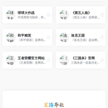
球球大作战
《第五人格》
不惧黑暗与阻碍，奔向浩瀚宇宙。2022年度资料片「星之远征」正式上线！由黄明昊倾情演唱的同名主题曲已在全平台星耀上线。出征的号角已经吹响，携梦想一起探索漫漫星河！
《第五人格》是网易首款非对称性对抗竞技手游。荒诞哥特画风,悬疑烧脑剧情,刺激的1V4“猫鼠追逃游戏”的对抗玩法,都将给玩家带来全新的游戏体验。
和平精英
洛克王国
《和平精英》是腾讯光子工作室群自研打造的战术竞技手游。虚幻引擎4研发，次世代完美画质，极致视听感受；超大实景地图，打造指尖战场，全方面自由施 展战术；百人同场竞技，真实弹道，完美的射击手感；好友一键组队，语音开黑；腾讯光子工作室群超过300人团队研发，给您带来一场震撼的竞技体验。
《洛克王国》是由腾讯运营的中国最大的儿童网上健康乐园，专为孩子们设计的儿童魔幻社区，会说话的猫头鹰、会飞的扫帚，奇妙的魔法课教师，这不是哈利波特和爱丽丝才拥有的奇幻仙境，这是真正属于孩子们的魔法王国。
王者荣耀官方网站
《三国杀》官网
《王者荣耀》是腾讯天美工作室推出的英雄竞技手游，不是一个人的王者，而是团队的荣耀！5v5王者峡谷PVP对战，领略英雄竞技的酣畅淋漓！丰富的游戏模式等你参与，体验突破传统、英雄竞技新形态！
三国杀是一款集历史、美术、卡牌等元素于一身的原创三国题材策略卡牌游戏。《三国杀OL》&amp;《三国杀十周年》支持PC、移动多端登录，数据互通！保留 身份、国战经典玩法，创新推出2V2、斗地主模式，更有丰富主题的PVE玩法体验！重制版，福利畅玩版，等你体验！