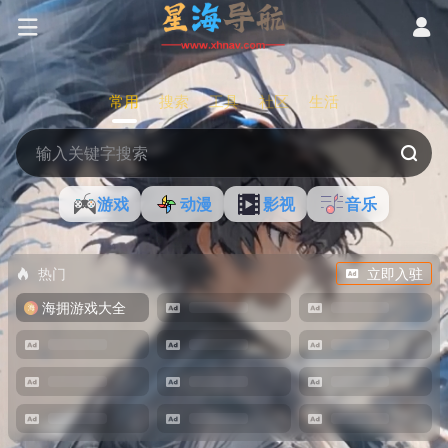
常用
搜索
工具
社区
生活
游戏
动漫
影视
音乐
热门
立即入驻
海拥游戏大全