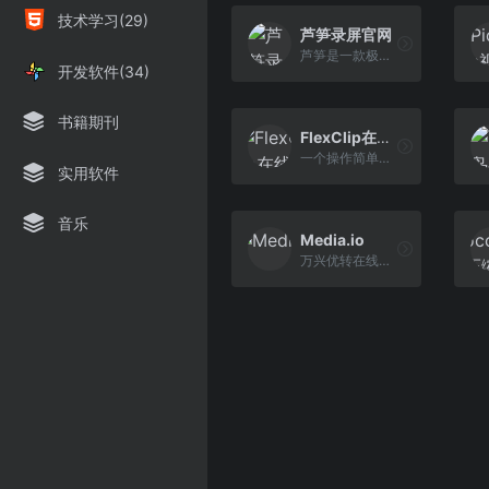
技术学习(29)
芦笋录屏官网
芦笋是一款极简的录屏分享工具，支持屏幕+人像同时录制，可一键分享视频链接，对方无需下载和安装即可观看和评论。芦笋让沟通更高效、更有效。
开发软件(34)
书籍期刊
FlexClip在线视频制作
一个操作简单，功能简单地在线剪辑工具。网站内主要提供的内容有模板、制作、工具、学习这4大模板，“制作”和“模板”内都是提供的视频模板。
实用软件
音乐
Media.io
万兴优转在线端，在线免费转换工具，它可以压缩视频/音频/图像文件，以节省空间，并编辑视频。