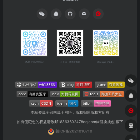
QQ群：682921902
公众号：微信搜海拥
本站 app（安卓）
本站资源全部来源于网络，版权归原版权方所有
如有侵犯您的权益请致邮1836360247#qq.com(#替换成@)撤下
皖ICP备2021010710