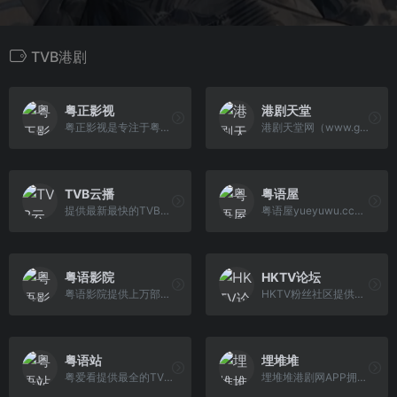
TVB港剧
粤正影视
港剧天堂
粤正影视是专注于粤语原音的港剧网站，涵盖粤语屋所有粤语电视剧、粤语电影、粤语动漫、粤语综艺、粤语纪录片等粤语剧目。
港剧天堂网（www.gjtt.net）是一个专注香港电影、香港电视剧的影视论坛，为港剧爱好者提供下载经典怀旧高清港剧百度云资源
TVB云播
粤语屋
提供最新最快的TVB电视剧在线播放，并同时提供国内火热电视剧极速播放！
粤语屋yueyuwu.cc提供最新TVB电视剧,港剧粤语,香港电影,每天第一时间更新,为港剧迷爱好者提供高质量港剧观看平台网站。
粤语影院
HKTV论坛
粤语影院提供上万部最全最快的港片,港剧,日剧,韩剧,泰剧,美剧等剧集全集在线点播,每天实时更新剧集的追剧神器网站。
HKTV粉丝社区提供最新HKTV电视剧下载、HKTV综艺节目下载、HKTV最新消息和HKTV艺人最新动态,倾力打造全球最大HKTV粉丝社区。HKTVFANS
粤语站
埋堆堆
粤爱看提供最全的TVB电视剧,2019最新TVB港剧,香港电影,香港综艺,是业内更新速度最快,港剧最全的网站之一
埋堆堆港剧网APP拥有海量全网正版独播的TVB云播剧集、最新粤语直播频道及TVB粉丝汇聚的埋堆社区，粤语电视剧、电影在线观看视频，丰富的港剧排行榜、 经典港剧推荐，为用户提供丰富的影视文娱内容，让用户粤享精彩娱乐时光