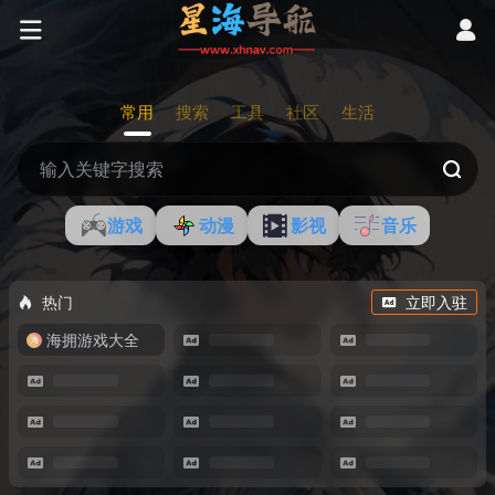
常用
搜索
工具
社区
生活
游戏
动漫
影视
音乐
热门
立即入驻
海拥游戏大全