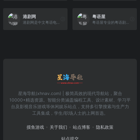
港剧网
粤语屋
港剧网是中文粤语电视剧电影网站，提供2024最新港剧,tvb电视剧粤语版在线观看、香港剧排行榜、香港电影、香港综艺、香港明星影视全集等港剧相关服务！
粤语屋专业的粤语剧网站,每天更新最新港剧,港剧追剧必看！提供最全的TVB电视剧，2019最新TVB港剧，香港电影，香港综艺，每天第一时间更新，为港剧迷爱好者提供高质量港剧观看平台网站！
星海导航(xhnav.com) | 极简高效的现代导航站，聚合
10000+精选资源。智能分类涵盖编程工具、设计素材、学习平
台及影视音乐游戏等休闲娱乐站点，支持多引擎搜索与生产力
工具集成，学生/职场人士的上网首选。
摸鱼游戏
关于我们
站点博客
隐私政策
站点提交