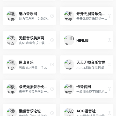
魅力音乐网
开开无损音乐免费音乐
魅力音乐网，为您带最新最全的免费无损音乐下载。收录有大量flac、ape、wav、dsd、dts等格式的无损音乐，每首无损音乐都是精心挑选，无损音乐免费下载就来魅 力音乐下载网。
开开无损音乐网是一个无损音乐下载，无损音乐免费下载,mp3音乐免费音乐下载的网站,抖音热门音乐下载，为广大音乐爱好者和抖音创作者提供免费音乐素材交流分享的平台。
无损音乐美声网
HIFILIB
真5.1声道音乐下载，无损音乐下载，4KMV下载，DTS5.1音乐下载，超高清2160P下载，无水印下载，蓝光原画MV下载，1080P下载，DTS音乐下载，超清MV下载，高清MV 下载，车载MV视频下载，音乐歌曲下载，MV下载，WAV音乐下载，抖音歌曲下载，无损音乐美声网
黑山音乐
天天无损音乐官网
黑山音乐网是一个无损音乐下载，mp3音乐免费下载,mp3音乐免费音乐下载的网站,抖音热门音乐下载，为广大爱好音乐者提供免费音乐素材交流分享的平台。
天天无损音乐官网是一个免费提供全网无损音乐及mp3歌曲免费下载网站,为广大音乐爱好者提供音乐交流及资源分享平台。
极光无损音乐免费下载
卡音官网
极光无损音乐网是一个无损音乐下载，mp3音乐免费下载,mp3音乐免费音乐下载的网站,抖音热门音乐下载，为广大爱好音乐者提供免费音乐素材交流分享的平台。
一款能免费下载网易云、QQ音乐、咪咕音乐、酷我音乐VIP/付费歌曲,支持无损音质,页面UI简洁的音乐软件。
懒猫音乐论坛
ACG漫音社
懒猫音乐论坛提供全网最新最全无损音乐下载，涵盖CD包音乐论坛、完美汽车音乐论坛、思清、吾爱、醉音、麦田、炫音音乐论坛等所有VIP音乐资源下载论坛！
ACG漫音社是国内最新最全的动漫音乐下载网站，免费提供ACG动漫歌曲在线试听、ACG动漫无损音乐下载等服务，满足您的全方位的听歌需求。一切ACG动漫音乐下载尽 在ACG漫音社!