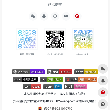
站点提交
QQ群：682921902
公众号：微信搜海拥
本站 app（安卓）
本站资源全部来源于网络，版权归原版权方所有
如有侵犯您的权益请致邮1836360247#qq.com(#替换成@)撤下
皖ICP备2021010710