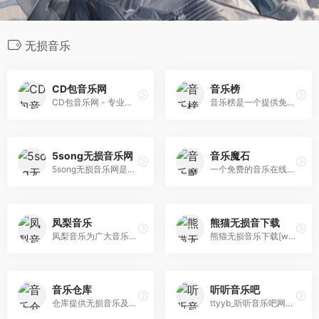
无损音乐
CD包音乐网
音乐榜
CD包音乐网 - 专业的无损音乐分享论坛，分享高音质无损音乐免费下载。提供ape、flac、wav、mp3、aac等格式专辑，汽车CD、慢摇DJ、影视原声等打包CD下载以及音乐资讯、乐评、在线试听及歌曲推荐。
音乐榜是一个提供免费无损音乐和MP3歌曲下载的网站，旨在为音乐爱好者创建一个交流与分享资源的空间。该平台没有广告干扰，也不需要用户登录即可使用。
5song无损音乐网
音乐魔石
5song无损音乐网是一个免费提供全网无损音乐及mp3歌曲免费下载网站,为广大音乐爱好者提供音乐交流及资源分享平台。
一个免费的音乐在线播放网站，支持音乐下载
凤梨音乐
熊猫无损音下载
凤梨音乐为广大音乐爱好者提供高音质无损音乐资源的一个音乐分享平台
熊猫无损音乐下载[www.xmwav.com],一个免费分享wav|flac|mp3格式无损音乐的网站,为广大无损音乐爱好者提供交流及资源分享，在这里可以找到很多您喜爱的无损音乐免费下载。收录的无损音乐主要以wav、flac、ape、mp3等格式，每首无损音乐都是熊猫无损音乐网精心挑选，真正免费的无损音乐下载网站。
音乐仓库
听听音乐吧
仓库提供无损音乐及高清4K影视下载,热门相声小品等分享
ttyyb_听听音乐吧网是一个免费提供全网听听音乐吧及mp3歌曲免费下载网站,为广大音乐爱好者提供音乐交流及资源分享平台