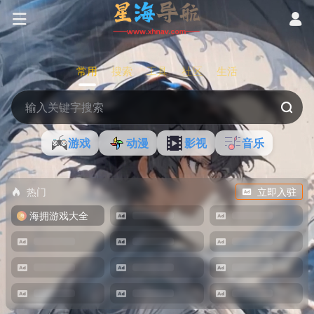
常用
搜索
工具
社区
生活
游戏
动漫
影视
音乐
热门
立即入驻
海拥游戏大全