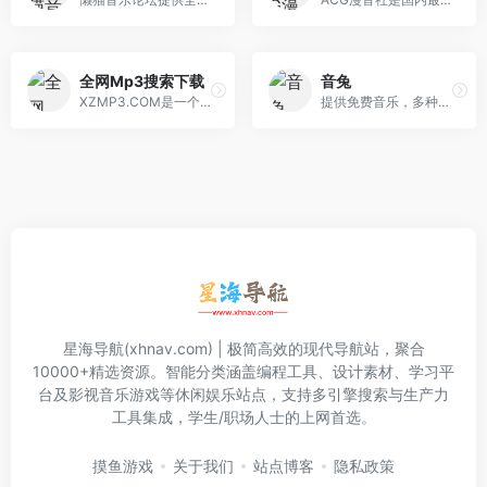
全网Mp3搜索下载
音兔
XZMP3.COM是一个免费提供音乐MP3下载的网站，专注于MP3音乐下载、Flac音乐等各类高品质无损音乐的免费下载,致力于做国内最好的免费无损音乐下载网站。
提供免费音乐，多种高清格式无损音乐。主要以SACD无损音乐，DSD无损音乐和Hires无损音乐为主。高速使用多种方式，避免使用网盘。是一个不可多得的免费音乐网 站。让无损更上一个逼格。 音兔 - 无损音乐下载
星海导航(xhnav.com) | 极简高效的现代导航站，聚合
10000+精选资源。智能分类涵盖编程工具、设计素材、学习平
台及影视音乐游戏等休闲娱乐站点，支持多引擎搜索与生产力
工具集成，学生/职场人士的上网首选。
摸鱼游戏
关于我们
站点博客
隐私政策