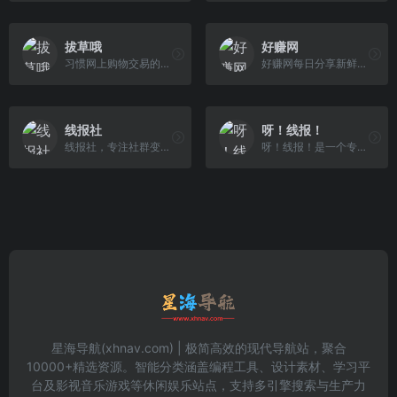
拔草哦
好赚网
习惯网上购物交易的朋友一定会关注各种优惠省钱快报，本页面介绍最新的全网线报信息，还有各种线报群、线报APP等都可以参与进来。
好赚网每日分享新鲜活动线报及各类优惠活动信息，白菜商品，优惠券领取就来好赚网。
线报社
呀！线报！
线报社，专注社群变现！每日更新各种线报活动，薅羊毛项目。团队深入开发各种社群玩法并提供线报机器人软件，从社群建立到运营维护，零基础打造自己的社群项目。
呀！线报！是一个专门为消费者提供线报的网站，汇集了100+线报群，每日更新超值爆料、商品分析、领券促销等信息。
星海导航(xhnav.com) | 极简高效的现代导航站，聚合
10000+精选资源。智能分类涵盖编程工具、设计素材、学习平
台及影视音乐游戏等休闲娱乐站点，支持多引擎搜索与生产力