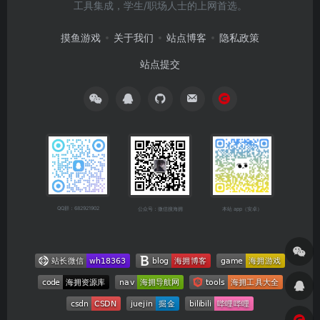
工具集成，学生/职场人士的上网首选。
摸鱼游戏
关于我们
站点博客
隐私政策
站点提交
QQ群：682921902
公众号：微信搜海拥
本站 app（安卓）