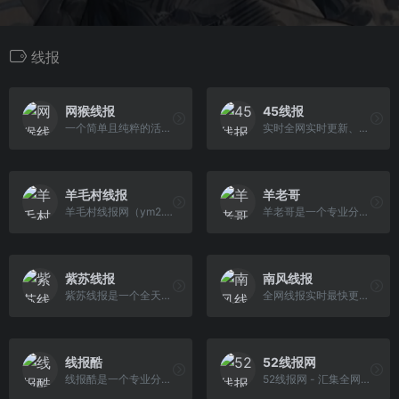
线报
网猴线报
45线报
一个简单且纯粹的活动线报资源分享网站
实时全网实时更新、活动线报、最快的优惠活动、微信红包、免费有奖活动网站、饿了么优惠券、赚客吧大家谈、神价、bug漏洞单、京东聚划算淘宝优惠线报分享!
羊毛村线报
羊老哥
羊毛村线报网（ym2.cc）专注为您提供全网一手薅羊毛赚钱线报活动，每天为您提供最新微信荭包、流量话费、免費实物、内部优惠券、任务互助等羊毛线报最新资讯!
羊老哥是一个专业分享各类生活优惠、线上立减、美食优惠、优惠促销等为一体的综合类线报平台。
紫苏线报
南风线报
紫苏线报是一个全天24小时不间断实时更新的优质羊毛线报网站
全网线报实时最快更新的优惠活动、微信红包、免费有奖活动网站、饿了么优惠券、分享京东淘宝聚划算优惠线报群、任务互助等羊毛线报最新资讯!
线报酷
52线报网
线报酷是一个专业分享各类生活优惠、游玩优惠、好价商品、促销分析、优惠秒杀等为一体的综合类线报平台。另外通过用户中心还可设置布局加载优化，活动筛选，线报推送等功能。
52线报网 - 汇集全网优质线报，让你更方便快速的获取活动资讯！