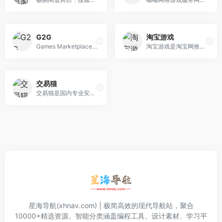
G2G
淘宝游戏
Games Marketplace国外游戏交易平台
淘宝游戏是淘宝网推出的为玩家提供与网络游戏相关的游戏交易服务平台，各种游戏币、游戏装备、游戏账号、游戏点卡等在淘宝游戏交易中心里应有尽有，安全快速的交易服务是淘宝游戏交易平台的一大特色，交易模式以支付宝为担保形式进行。
交易猫
交易猫是国内专业安全的手游交易平台，提供网游交易、账号估值、淘手游账号、装备道具交易、买号卖号、游戏代练、苹果代充值、游戏充值、首充号等服务，手游交易就上交易猫官网！
星海导航(xhnav.com) | 极简高效的现代导航站，聚合
10000+精选资源。智能分类涵盖编程工具、设计素材、学习平