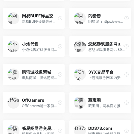
网易BUFF饰品交易平台
闪猪游
网易BUFF提供最便捷安全的CS2，DOTA2游戏饰品交易服务，千万玩家的首选专业交易平台
闪猪游（https://www.shanzhuyou.com）游戏账号交易平台是国内专业安全的手游账号交易平台，提供游戏交易平台,游戏账号买卖,游戏账号出售,游戏账号回 收,手游账号交易,账号出售，安全保证,找回包赔,无后顾之忧；手游账号交易就来闪猪游！专业的游戏账号交易平台，为您的每一笔交易保驾护航
小炮代售
悠悠游戏服务网uu898.com
小炮代售游戏服务网，专业的账号交易平台，坦克世界、战舰世界游戏交易。
悠悠游戏服务网uu898是一个网络游戏交易平台，真诚为广大玩家提供手游、游戏币、游戏账号、点卡、装备、金币元宝、游戏代练等交易服务，游戏交易就上uu898.com！
腾讯游戏道聚城
3YX交易平台
道具商城，腾讯游戏道聚城，提供腾讯游戏一站式购物平台，更多优惠道具购买，尽在腾讯游戏道聚城，支持Q币Q点、财付通、网银各种支付方式，提供安全交易保障，让你全面安心享受游戏购物的乐趣！
上游戏服务网国内安全的网络游戏交易服务平台，提供网络游戏装备交易、游戏帐号交易、游戏币交易、游戏金币交易、点卡、游戏点券交易、游戏元宝交易、各类激活码交易、游戏材料交易、游戏宠物交易、游戏道具交易以及专业的代练服务，并独创了游戏币收货、游戏币换卡业务模式。
OffGamers
藏宝阁
OffGamers是一家值得信赖的在线数字游戏商店网站，提供200多种有价代金券/卡的销售，其实这个网站主要是兑换游戏点卡之类的网站。OffGamers可以在线安全使用PayPal，信用卡，代金券等购买礼品卡，游戏卡和PC游戏cd key。
藏宝阁，网易官方推出的网络游戏交易平台，为玩家提供梦幻西游,梦幻手游,阴阳师,大话西游,大话手游,逆水寒,率土之滨,荒野行动等游戏虚拟物品交易,手游交易,账号交易,游戏币交易,装备交易等服务。买号卖号选装备，上网易游戏藏宝阁。
畅易阁网游交易平台
DD373.com
畅易阁道具坊：搜狐畅游官方道具销售及官方线下交易平台，每一笔交易都与游戏数据对应,支持多种支付方式，该平台提供旗下全部游戏的道具销售。在这个 平台上，玩家可以享受到各式各样的价格优惠，并参加丰富多彩的游戏促销活动，全部交易由官方提供安全保证。畅易阁道具坊的目标是成为玩家国内最安全、最权威、服务最完善的网络游 戏交易平台。
嘟嘟网络游戏服务网dd373为广大游戏玩家提供专业的游戏币、账号、装备、点券等交易服务，是国内专业安全便捷的游戏交易平台，游戏交易就上dd373.com！