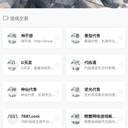
游戏交易
淘手游
番茄代售
淘手游（http://www.taoshouyou.com/）专业的手游交易平台：提供有性价比的游戏账号、首充号、金币、装备、道具、手游代充等服务，自由买卖，担保寄售交易，安全便捷！淘手游交易平台。
番茄代售，长期专注于游戏交易多年，具有完整的交易流程以及处理找回售后的经验，旨在打造最安全游戏交易平台。
G买卖
代练通
G买卖，盛趣游戏官方授权游戏交易平台，为游戏玩家提供安全可靠、方便快捷的游戏账号、装备、道具、游戏币、盛趣游戏点券、首充号、代练等网游交易服 务。
代练通是长沙代客网络科技有限公司开发的一款专注于游戏代练的交易平台，也是目前国内老牌的LOL代练交易管理平台，主要服务的代练游戏有：英雄联盟代 练，王者荣耀代练，和平精英代练，英雄联盟手游代练，撸啊撸手游代练等热门游戏代练交易。
神仙代售
逆光代售
神仙代售，长期专注于账号交易多年，具有完整的交易流程以及处理找回售后的经验，旨在打造最安全账号交易平台。
支持买卖家在线沟通快速成交，支持先租后买，账号回收，封号包赔，买号终身找回包赔，找回必究，拥有完善的售后体系，让游戏交易更安全。
7881.com
螃蟹网络游戏账号交易代售平台
7881游戏交易平台-为您提供专业的游戏币交易、金币交易、账号交易、装备交易、道具交易、点卡点券交易、游戏租号，游戏代练、手游交易等买卖服务，是 国内专业安全便捷的游戏交易平台！游戏交易认准7881.com
螃蟹游戏账号交易代售平台是国内安全、权威、服务完善的大型网络游戏账号交易代售平台，提供游戏账号交易、手游交易、道具交易、账号买卖、鉴号估价、担保中介、账号回收、账号追回等服务，同时为用户提供专业的售后保障，找回包赔无时间限制，所有交易均签署专业电子版法律合同，让游戏账号交易有字有据，享受法律效力，保证用户 权益。