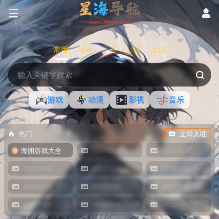
常用
搜索
工具
社区
生活
游戏
动漫
影视
音乐
热门
立即入驻
海拥游戏大全