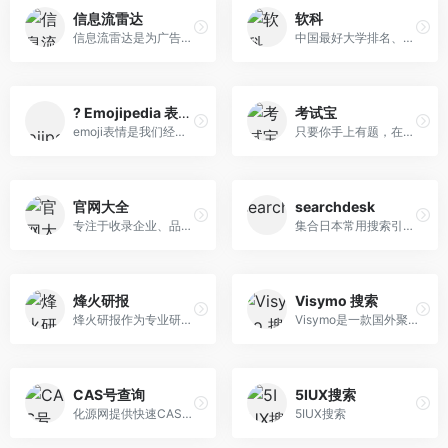
信息流雷达
软科
信息流雷达是为广告主、媒体、运营优化师、营销商务提供一站式信息流广告解决方案的工具，通过分析广告热度、广告排行、媒体排行、竞品广告动态等，帮助您快速有效优化广告投放，及时了解广告市场动态、提升工作效率
中国最好大学排名、中国最好学科排名、世界大学学术排名（中文版）世界一流学科排名、中国两岸四地大学排名是由软科（www.shanghairanking. cn）发布。是学生高 考择校、出国留学和社会各界了解分析国内外大学办学状况的重要参考。
? Emojipedia 表情搜索引擎 ????
考试宝
emoji表情是我们经常用到的符号，?今天的这个网站会带我们领略各种版本的emoji表情，支持表情搜索，复制表情粘贴即可！
只要你手上有题，在电脑就能轻松的导入试题，就可以在手机上愉快的刷题啦。一键搜索百万张已导入试卷，让试卷不在隐形化。工作题、职 业考试、职称考试、课程学 习题公开资源，人人都能刷到自己的题。
官网大全
searchdesk
专注于收录企业、品牌、机构、团体或个人的官方网站，官网大全的使命是帮助网民识别真正的官方网站，从而避开日益增多的山寨、冒牌网站，以维护官方网站的权威性。
集合日本常用搜索引擎，一个涉及搜索引擎交叉搜索、精选链接、搜索力研究、搜索趋势、搜索观点的搜索信息网站。
烽火研报
Visymo 搜索
烽火研报作为专业研报平台，收录最新、最全行业报告，可免费阅读各类行业分析报告、公司研究报告、券商研报等。智能分类搜索，支持全文关键词匹配，可下载PDF、Word格式报告。
Visymo是一款国外聚合搜索引擎。Visymo 与 Google、Yahoo 和 Bing建立了长期合作伙伴关系。搜索结果来自Yahoo, Bing, YouTube, Wikipedia, Entireweb等。旗下拥有ZapMeta、izito、seekweb、temposearch等多个品牌。支持中文搜索。
CAS号查询
5IUX搜索
化源网提供快速CAS号查询，CAS No查询，MSDS查询，数百万化合物的专业数据，包括物化, MSDS, 安全信息, 合成路线及文献, 毒性，上下游，期刊文献等。
5IUX搜索