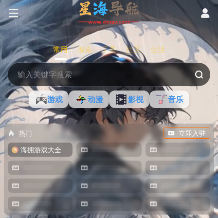
常用
搜索
工具
社区
生活
游戏
动漫
影视
音乐
热门
立即入驻
海拥游戏大全