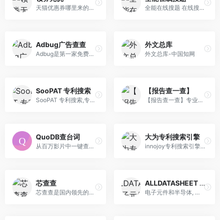
天猫优惠券哪里来的，天猫优惠券怎么领取？上领券无忧（lq5u.com）啊！专业的天猫超市优惠券领取网站，领券无忧app汇聚全网天猫淘宝优惠券。天猫优惠券免费领取 ，享天猫商城优惠价。
全能在线搜题 在线搜索网课答案 全能搜题官网 网课答案 搜题 免费搜题 在线搜题 学习通找答案 找答案 大学生 学习网站
Adbug广告查查
外文总库
Adbug是第一家免费的数字广告搜索引擎，让广告营销圈人士检索到日益变化的营销信息，了解营销策略趋势，行业风向，全景洞悉广告生态圈生态发展，并侧面记录广告 商业文明。Adbug也会不断推出创新的广告应用场景来给营销人士丰富的体验
外文总库-中国知网
SooPAT 专利搜索
【报告查一查】
SooPAT 专利搜索,专利搜索,专利查询,检索,下载
【报告查一查】专业研报平台丨收录海量行业报告/券商研报丨免费分享行业研报
QuoDB查台词
大为专利搜索引擎
从百万影片中一键查找台词
innojoy专利搜索引擎收录全球105多个国家1.4亿多件专利数据,简单易用.专利搜索,innojoy专利搜索,中文专利搜索引擎,专利检索,专利查询,专利下载,发明专利查询网, 为我国颇具创新能力的科学家、研发人员、法律专业人士等提供技术情报和研发决策支持,帮助我国用户参与全球性竞争。
芯查查
ALLDATASHEET 电子元件搜索引擎
芯查查是国内领先的电子信息产业数据引擎，查芯片查企业找替代上芯查查
电子元件和半导体, 集成电路, 二极管, 三端双向可控硅和其他半导体的