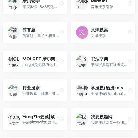
摩贝化学
Midomi
摩贝(MOLBASE)化学网是化学行业专业电商综合服务平台，整合海量优质化工供求信息如：化学产品、CAS号查询、化合物数据搜索、化工企业名录、结构式等行业信息，让化学品交易更简单。
音乐搜索引擎
简答题
文津搜索
简答题汇集了各职业资格考试真题与大学网课（超星尔雅、学习通、云青书学堂、知到、智慧树、中国大学慕课等）题目，拥有真实可靠的答案，并为您提供答案解析与错题记录，是各类考生提升成绩的不二选择。
文津搜索
MOLGET 摩尔聚合 一键搜索全球化工信息
书法字典
molget是免费的化工垂直搜索引擎。您可使用CAS、化合物名称、分子式、MDL、EINECS等搜索全球化工站点，查询化工企业的工商信息与联系方式。
书法字典是在线查询历代书法家作品，内容包括草书、行书、楷书、篆书、隶书等数以十万计的单字书体写法,还包括王羲之书法字典、米芾书法字典。还有历代名家资料 ，简历，书法作品详细介绍等内容。篆刻部分，收集从古至今各路书法名家经典作品万方以上。
行业搜索
学搜搜(酷搜kolsou)
行业搜索，机电行业搜索平台，机电行业垂直搜索引擎，机电之家提供机电市场行情及机电产品交易信息，包括机电产品数据库，机电供求信息，REACH服务，机电搜索， 机电资讯，机电会展，机电人才等栏目。
学搜搜(酷搜kolsou)是一个专注百度云资源搜索引擎网站,各类网盘资源免费下载,提供设计素材及源码和java、python、人工智能、大数据、web前端、考研等视频教程百 度网盘下载.
YongZin云藏|藏文搜索引擎
我要搜题网
云藏(ཡོངས་འཛིན)是由海南藏族自治州藏文信息技能研讨中间担任研发的全世界首个藏文搜刮引擎，是青海省多数平易近族奇迹“十二五”计划里的“藏文信息化建立”名目之 一。
我要搜题网是一款服务于职业考证的考试搜题软件,拥有几千万不同考试医学考试题库和执业医师试题库,通过章节练习,模拟试题,历年真题等练习来让不同的用户学习和巩固知识,使他们能够通过考试和学习,获得相应的成就。