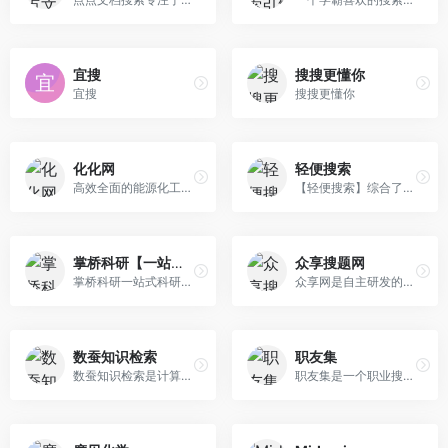
宜搜
搜搜更懂你
宜搜
搜搜更懂你
化化网
轻便搜索
高效全面的能源化工垂直搜索引擎,致力于为能源化工行业提供产品供应、产品求购、行业新闻、产品百科、公司黄页等精准搜索服务,为您带来前所未有的搜索体验！
【轻便搜索】综合了网页、新闻、购物、电影、小说、游戏、软件、百度云资源、网盘资源、百度网盘搜索、图片搜索、BT番号搜索神器、磁力搜索引擎，种子搜索网站。综合搜索功能，以轻便快捷实用为宗旨，力求打造最权威的新一代综合搜索引擎。
掌桥科研【一站式科研服务平台】
众享搜题网
掌桥科研一站式科研服务平台，拥有中文文献6700万+篇，含全部中文科技核心期刊（其中，英文期刊94种、中文期刊1960种），外文文献3700万+篇，中外科技文献总计约1.1亿篇，月更新20万篇以上。掌桥科研致力于为广大科研工作者提供方便、快捷的一站式科技文献查询与下载，以及文献求助、文档翻译、文档转换、文献数据库和全球国防资讯等科研服务。
众享网是自主研发的搜题平台，能搜索各类考试试题，满足有相同或类似问题的用户需求。
数蚕知识检索
职友集
数蚕知识检索是计算机专业技术搜索引擎，专注于搭建计算机技术参考站点，包含计算机维基、计算机理论、图形学、计算机工程等诸多计算机领域的专业技术知识，以自研数据库、web服务器为骨架打造在线计算服务网络架构。
职友集是一个职业搜索引擎，提供公司点评、职位搜索、工资搜索等服务。帮助你更好了解一家公司。