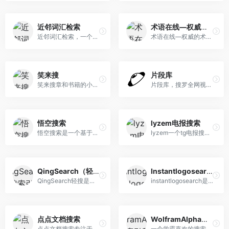
近邻词汇检索
术语在线—权威的术语知识服务平台
近邻词汇检索，一个能够查找近似短语和相关术语的工具。支持检索成语、诗歌流行语。多种姿势夸人、写文助手、文案灵感。
术语在线—权威的术语知识服务平台
笑来搜
片段库
笑来搜章和书籍的小聚合
片段库，搜罗全网视频片段，ChatGPT推荐。
悟空搜索
lyzem电报搜索
悟空搜索是一个基于搜索引擎技术的免费流行和快速发展的b2b网络推广平台。专门收录世界各地、各个行业的网址资源，按照不同主题分类，放在相应目录中。
lyzem一个tg电报搜索引擎
QingSearch（轻搜搜索引擎）
Instantlogosearch|在线logo搜索网
QingSearch轻搜是一个尊重用户隐私的搜索引擎。轻搜没有Cookie；不收集用户任何个人信息；不传播用户任何个人信息；不追踪用户搜索历史数据。
instantlogosearch是国外一个专门提供标识Logo设计图标搜索的酷站
点点文档搜索
WolframAlpha（数学搜索引擎）
点点文档搜索专注于提供在线工具应用，该搜索引擎提供专业文档搜索。聚合各大搜索引擎的结果并通过智能算法呈现给您，欢迎光临。
一个学霸喜欢的搜索引擎，可以搜索数学公式等数学内容...