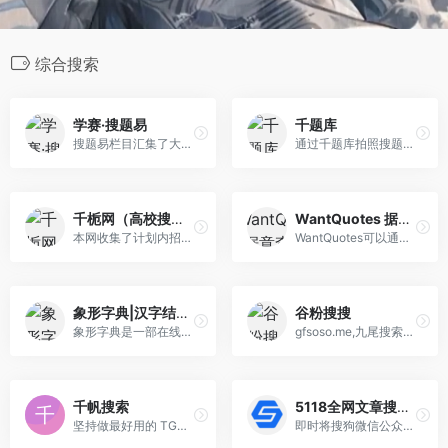
综合搜索
学赛·搜题易
千题库
搜题易栏目汇集了大学本科、大学专科、远程教育等各种学历类考试的试题及答案，是专业的学历类试题答案库，高效的解决您的做题、做作业、考试没答案的难题
通过千题库拍照搜题，语音搜题，找答案, 让你的问题得到精准的解答
千栀网（高校搜索）
WantQuotes 据意查句
本网收集了计划内招生的千所高校招生计划，招生简章，历年录取分数线，招生专业介绍等志愿填报相关信息，更有学长学姐的及过来人对学校的真实评价，助你填个好志愿，上个好学校，录个好专业！
WantQuotes可以通过描述的意思来查找名句，包括名人名言、古诗词和文言文名句、谚语俗语歇后语等。WantQuotes基于最先进的人工智能算法实现，由清华大学自然语言处理实验室出品。
象形字典|汉字结构查询网
谷粉搜搜
象形字典是一部在线版的汉字学习辞典，内容并非仅针对象形字，而是广博地搜罗各类汉字，提供字头信息、字形演变、造字解说等等，还有引申用法及分类词汇，让你耳目一新、豁然开朗的在线汉语字典：象形依据，理性解说;古老汉字，深度激活。
gfsoso.me,九尾搜索：由谷粉搜搜团队开发，主要提供网页、学术文献、图片搜索，致力于打造一个有用，干净的搜索引擎。
千帆搜索
5118全网文章搜索采集
坚持做最好用的 TG（Telegram）资源搜索引擎，服务你我他，深藏功与名！
即时将搜狗微信公众号文章,头条号,知乎,百家号搜索结果整合一个列表,让用户快速收集文章素材,支持导出