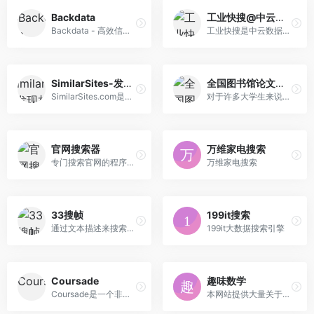
Backdata
工业快搜@中云数据
Backdata - 高效信息检索。它将是一个快速的、相关的和用户友好的搜索引擎。(It will be a fast, relevant and user-f
工业快搜是中云数据基于领先的工业大数据采集、处理、语义关联技术，面向工业领域打造的工业大数据垂直搜索引擎，为您提供专业、海量的工业数据搜索，助您快速、便捷地找到专业、精深的工业数据。
SimilarSites-发现相似的网站
全国图书馆论文搜索网
SimilarSites.com是一个网站创新推荐引擎。它可以快速搜索互联网，根据用户选择特定网站或主题为其提供最类似的网站。
对于许多大学生来说，论文是一个非常重要的资源，无论是国内还是国外的论文网站都不是很容易找到自己需要的论文或期刊资源，而今天我们分享的这个网站，无论是在学校还是校外，所有论文，都很容易在找到，您只需要在网站上找到你需要的论文，然后把你的电子邮箱放在右边，论文就会以分钟的速度发送到你的电子邮件中。
官网搜索器
万维家电搜索
专门搜索官网的程序，搜索直接到
万维家电搜索
33搜帧
199it搜索
通过文本描述来搜索视频帧画面的工具，可以帮助视频创作者快速找到相关视频场景素材、录音自动生成视频和文本生成视频，提升工作效率，是视频自媒体的必备利器。
199it大数据搜索引擎
Coursade
趣味数学
Coursade是一个非常实用又好用的在线公开课搜索引擎，是一个非常好用的学习网站。
本网站提供大量关于数学相关的如数学,圆周率,质数,合数,奇数,偶数,阶乘,约数,倍数,勾股数,房贷计算器,高考倒计时,节日倒计时,Unicode编码表,GB2312,UTF-8,BIG5等大量实用数据供查询和参考。