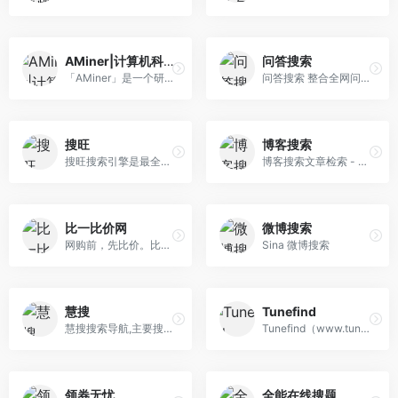
AMiner|计算机科学知识发现网
问答搜索
「AMiner」是一个研讨者学术搜刮类网站，可以为较量争论机迷信相干范畴的研讨者供给更片面的范畴常识以及更具针对于性的研讨话题以及协作者信息，为科研职员供给很好的信息获得以及协助。
问答搜索 整合全网问答平台
搜旺
博客搜索
搜旺搜索引擎是最全的中文搜索引擎、中国最便民的搜索引擎,致力于让网民更便捷地获取信息，找到所求。超过千亿的中文网页数据库，可以瞬间找到相关的搜索结果， 包含网页搜索，新闻搜索，企业搜索，软件搜索，源码搜索，图片搜索等栏目，每天更新数据一次,而且排名推广是全免费，。
博客搜索文章检索 - 博客文章搜索引擎 - 博客搜索
比一比价网
微博搜索
网购前，先比价。比一比价网b1bj.com拥有专业的比价购物搜索引擎技术，方便您比较各大网上商城的同款报价，我们致力于做实用的比价网站。
Sina 微博搜索
慧搜
Tunefind
慧搜搜索导航,主要搜罗整合各类中文搜索引擎，努力让信息资源搜索更便捷更高效
Tunefind（www.tunefind.com）可以通过搜索电影电视游戏或艺人名称找到背景音乐，并获取对应歌单。Tunefind 提供了 Spotify、Apple Music、YouTube 等主流平台的跳转按钮，并可以直接播放
领券无忧
全能在线搜题