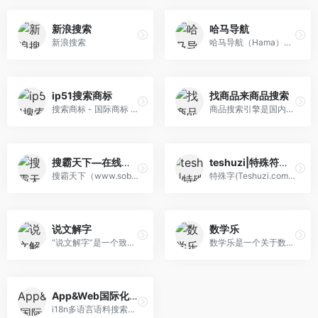
新浪搜索
哈马导航
新浪搜索
哈马导航（Hama）简洁高效的上网导航和搜索入口，沉淀最具价值链接，简约而不简单。
ip51搜索商标
找商品来商品搜索
搜索商标 - 国际商标 - 美国商标 - 欧盟商标 - 日本商标 - 英国商标查询检索 - IP知识产权保护 - ip51.com
商品搜索引擎是国内搜索引擎之一,为中国用户提供数码电器,办公居家,个人护理,男女童装,礼品奢品,酒水饮食,母婴用品,图书医药等信息搜索服务。
搜霸天下—在线工具综合搜索引擎
teshuzi|特殊符号搜索引擎
搜霸天下（www.soba8.com）为您提供身份证号大全,在线发音,在线翻译,周公解梦,手机号码归属地,邮编,黄道吉日,号码吉凶,IP地址,列车时刻表等查询服务综合搜索引擎网站。
特殊字(Teshuzi.com)是一个基于unicode的字符智能检索和手写识别输入系统，用于方便用户快速找到最想要的特殊符号、emoji表情、字母及文字。
说文解字
数学乐
“说文解字”是一个致力于全文检索中国语言学和文字学的平台，用户可以根据拼音、部首、部件化学基查找想知道的文字。《说文解字》书名许慎这样解释道。然后，形式的声音，就意味着那是语言。文者，物象之本;字者，言孳乳而浸多也。」
数学乐是一个关于数学的网站,它使用有趣、易懂的语言来演示数学,并且覆盖了整个幼儿园到高中的数学课程,并且有很多活动、游戏来帮助学习。
App&Web国际化翻译搜索
i18n多语言语料搜索引擎：支持11国语言搜索，有一千多种语言数据，超1500多万条数据，支持报表展示。