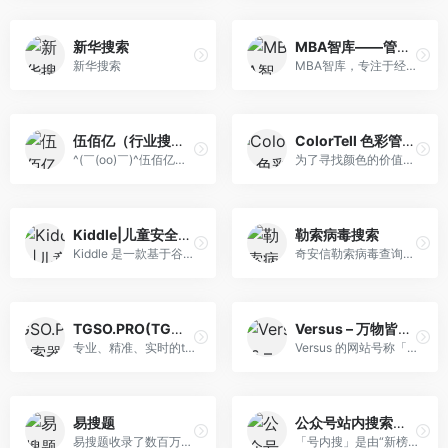
新华搜索
MBA智库——管理者专业学习成长平台
新华搜索
MBA智库，专注于经济管理领域的学习成长平台
伍佰亿（行业搜索）
ColorTell 色彩管理网
^(￣(oo)￣)^伍佰亿是一个您想来就来想走就走的地方，您可以在伍佰亿找你所找看你所看，您可以在伍佰亿买你所买卖你所卖，您还可以在伍佰亿发你所发学你所学。希望您在伍佰亿找到你想找到的看到你想看的，买到你想买的卖掉你想卖的，发布你想发的学到你想学的。您在这里拥有的，就是伍佰亿！- WuBaiYi.com
为了寻找颜色的价值，我们创建了ColorTell，让颜色来诉说自身价值。ColorTell 音译&quot;咖色&quot;，属于咖色科技（北京）有限公司旗下官方网站，一个专注于颜 色技术的团队，致力于颜色管理、颜色测量与还原工作。我们创建于2017年，有着年轻、梦想、技术主导型的攻城狮与布道师。将颜色、计算机和互联网相技术结合...
Kiddle|儿童安全搜索引擎网
勒索病毒搜索
Kiddle 是一款基于谷歌的安全搜索引擎，针对孩子们的上网行为和内容的可视化搜索引擎，解决父母担心孩子们在网上搜索的时候遇到不适合儿童观看的搜索结果。
奇安信勒索病毒查询网站支持检索800多种常见勒索病毒，支持解密感染最新勒索病毒的文件，对开启文档保护功能与敲诈先赔服务功能的政企用户提供安全保障及赔付服 务。
TGSO.PRO(TG搜索器）
Versus – 万物皆可对比
专业、精准、实时的telegram在线搜索引擎
Versus 的网站号称「万物皆可对比」，这个网站最早应该是来自德国（2012 年），它不光收录了各种电子产品的参数，还能有针对性的把几个同类型的产品拉出来对比，努力的把参数的秘密客观的展现给我们，让我们的选择变得容易。
易搜题
公众号站内搜索引擎 – 号内搜
易搜题收录了数百万的建筑工程、经济金融、会计财税、职业资格、职业资格、安全生产、特种作业、医药卫生、经济财会、执业医师以及一些常见的普通练习的题目题库供大家查询
「号内搜」是由“新榜无数”上线的一个针对于微信大众号供给内容搜刮的效劳，为大众号增加搜刮汗青音讯的功用，收取用户搜刮数据，让经营者更懂用户，也为用户供给查问内容的便当。