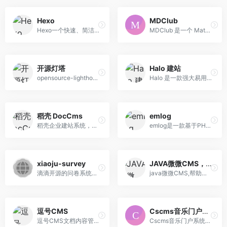
Hexo
MDClub
Hexo一个快速、简洁且高效的博客框架
MDClub 是一个 Material Design 设计风格的开源社区系统；它支持响应式，自动适配手机和 PC；超级轻量级，CSS + JavaScript 仅 98KB；能自动适配暗色模式；通过首屏服务端渲染，次屏前端渲染，完美兼顾 SEO 和用户体验；使用了自主开发的富文本编辑器；提供规范的 Restful API 接口和 JavaScript SDK
开源灯塔
Halo 建站
opensource-lighthouse汇总统计各「大厂」的 Github 开源团队和项目。
Halo 是一款强大易用的开源建站工具，配合上不同的模板与插件，可以很好地帮助你构建你心中的理想站点。
稻壳 DocCms
emlog
稻壳企业建站系统，又名稻壳cms、doccms，前身源于深喉咙企业建站系统ShlCms，是业内领先的免费开源企业网站建设系统、企业网站生成系统。
emlog是一款基于PHP和MySQL的功能强大的博客及CMS建站系统。致力于提供快速、稳定，且在使用上又极其简单、舒适的内容创作及站点搭建服务。
xiaoju-survey
JAVA微微CMS，JVVCMS
滴滴开源的问卷系统，可以自建，快速打造专属问卷系统，让调研更轻松。
java微微CMS,帮助企业快速建站
逗号CMS
Cscms音乐门户系统
逗号CMS文档内容管理建站系统，一款可以自动写文章的CMS系统。
Cscms音乐门户系统国内知名音乐管理系统，深耕于在线音乐行业，并专注音乐软件领域的开发，以此为用户提供更专业的音乐平台系统.多年的研发经验和跨行业的文化交 流，为您提供多维的、强大的功能体验，从功能到性能，全面满足您的诉求。