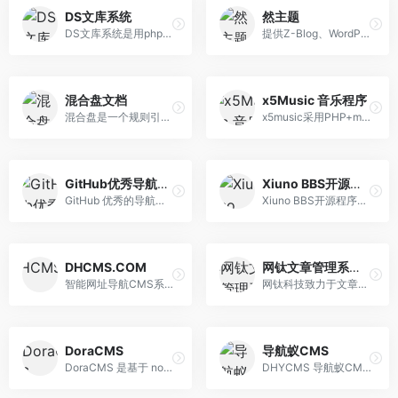
DS文库系统
然主题
DS文库系统是用php语言开发的文库系统，实现文档在线管理、文档在线预览功能、文档在线分享等功能的管理系统
提供Z-Blog、WordPres、Emlog、帝国CMS等开源程序的模板主题开发和建站仿站、二次开发、主题插件定制、UI、Logo设计等服务
混合盘文档
x5Music 音乐程序
混合盘是一个规则引擎，可以制作规则搜索资源，典型的是网盘、磁力搜索规则；本文档告诉用户如何编写规则；
x5music采用PHP+mysql编写，它将是您轻松建立DJ舞曲，音乐，视频内容网站的首选利器。专门为中小站长解决建影音站难的问题、选择x5music,选择放心，音乐程序,视频程序搭建网站首选x5music。
GitHub优秀导航开源
Xiuno BBS开源程序交流论坛
GitHub 优秀的导航项目以及导航站合集
Xiuno BBS开源程序交流论坛，致力于为使用Xiuno开源程序的站长提供海量的Xiuno插件，Xiuno模板，Xiuno使用交流，精准地为各位站长朋友免费提供了大量的资源文件。本站为Xiuno程序爱好者，众位站长，粉丝朋友共同建设的公益性交流论坛。
DHCMS.COM
网钛文章管理系统(OTCMS)
智能网址导航CMS系统是采用PHP+MYSQL框架编写的简易安全的导航系统，简单的后台维护和高效的管理让导航不再简单，搭配高级的SEO优化方案，让您的导航网站更优秀！
网钛科技致力于文章管理系统、文章新闻CMS、IDC财务管理代理系统、站长工具类的研发；我们坚持做最简单最好用的系统和软件(ASP/PHP/C#)，傻瓜式的操作，让您在最 短的时间内就可以上手并建成一个功能强大的网站。
DoraCMS
导航蚁CMS
DoraCMS 是基于 nodejs 的内容管理系统，所用技术栈包含 eggjs、mongodb、vue、single-spa 等。
DHYCMS 导航蚁CMS系统,全新自动化 可视化导航CMS系统。导航蚁提供最新最实用的,好用的导航CMS系统,支持友链自动检测,界面可视化操作,小白轻松上手运营,流量稳定翻倍！