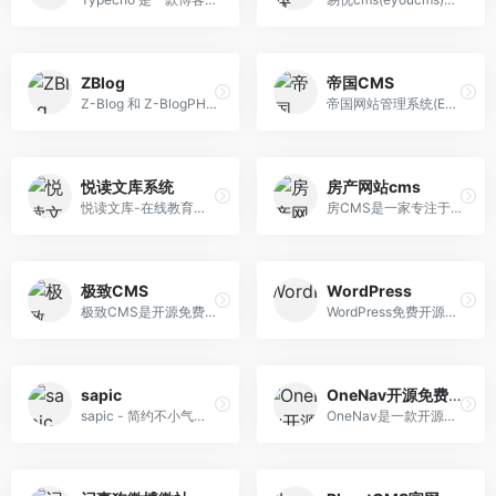
ZBlog
帝国CMS
Z-Blog 和 Z-BlogPHP 是由 Z-Blog 团队开发的开源免费、小巧强大的博客程序与 CMS 建站系统。
帝国网站管理系统(EmpireCMS) － 超高安全、超高稳定的开源CMS系统
悦读文库系统
房产网站cms
悦读文库-在线教育平台是集软件开发、网站设计、文库系统、文库、素材网站、网站源码、素材网站源码、文库源码、文库系统源码、文库系统开发、网页美工、文库下载、软件下载、网站营销为一体的聚合平台，旗下拥有自主开放的文库建站系统、文档在线分享平台以及与数百家合作伙伴提供网站运营服务。
房CMS是一家专注于房地产网站系统开发与建设房产门户平台的软件系统,是房产行业网站的最佳选择,房产系统采用php+mysql编程语言编写!
极致CMS
WordPress
极致CMS是开源免费的PHPCMS网站内容管理系统，无商业授权，简单易用，提供丰富的插件，帮您实现零基础搭建不同类型网站（企业站，门户站，个人博客站等），是您建站的好帮手。极速建站，就选极致CMS。
WordPress免费开源程序，WordPress 可以搭建功能强大的网络信息发布平台，但更多的是应用于个性化的博客。能让您轻松创建美丽网站、博客和应用的开源软件。
sapic
OneNav开源免费的书签（导航）管理程序
sapic - 简约不小气的自建图床程序
OneNav是一款开源免费的书签（导航）管理程序，由xiaoz使用使用PHP + SQLite 3开发，界面简洁，安装简单，使用方便。OneNav可帮助你你将浏览器书签集中式管理，解决跨设备、跨平台、跨浏览器之间同步和访问困难问题，做到一处部署，随处访问。