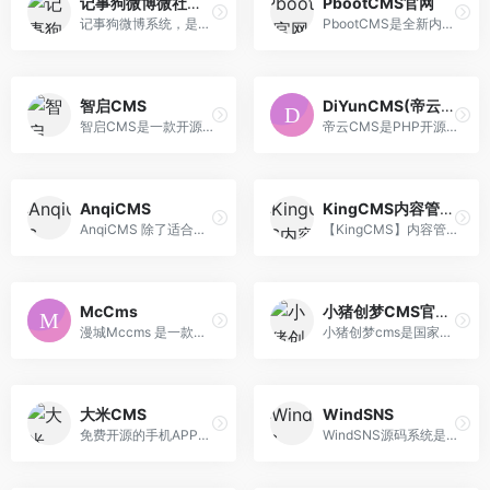
记事狗微博微社区系统
PbootCMS官网
记事狗微博系统，是一套创新的PHP开源微社区程序，支持多种手机客户端，既可独立建站也可与已有网站整合，通过微评论模块、关注转发机制打通全站的信息流、关系流，是留存活跃社区的必备系统。
PbootCMS是全新内核且永久开源免费的PHP企业网站开发建设管理系统，是一套高效、简洁、 强悍的可免费商用的PHP CMS源码，能够满足各类企业网站开发建设的需要。系统采用简单到想哭的模板标签，只要懂HTML就可快速开发企业网站。官方提供了大量网站模板免费下载和使用，将致力于为广大开发者和企业提供最佳的网站开发建设解决方案。
智启CMS
DiYunCMS(帝云CMS)
智启CMS是一款开源免费的商用内容管理系统（CMS），专为需要快速开发后台的企业或个人设计。利用AI技术赋能，智启CMS提供了一个强大而灵活的后台管理平台，支持快速构建和优化网站内容。
帝云CMS是PHP开源可免费商用的PHP万能建站系统/免费CMS建站系统，基于PHP7语言采用最新CodeIgniter4作为开发框架生产的网站内容管理框架，提供“电脑网站 + 手机网站 + APP 接口”一体化网站技术解决方案。
AnqiCMS
KingCMS内容管理系统
AnqiCMS 除了适合做企业站，也适合做营销型网站、企业官网、商品展示站点、政府网站、门户网站、个人博客等等各种类型的网站。
【KingCMS】内容管理系统：是一套简单易学,操作简单的开源内容管理系统(CMS),支持PHP+sqLite3/MySQL和ASP+ACCESS/MSSQL，致力于专业的定向程序开发和企业网站建设系统。
McCms
小猪创梦CMS官方站
漫城Mccms 是一款采用Ci框架为核心开发的漫画系统+小说系统，功能强大，支持一键采集、一键解析，五分钟就能让您拥有一个丰富完整的漫画+小说网站。支持定制二次 开发服务，以及漫画APP开发和小说APP开发服务。
小猪创梦cms是国家高新技术企业,双软认证企业,提供微信营销系统,o2o系统,微信分销,电商分销系统,小程序开发服务,公司客户遍布世界各地
大米CMS
WindSNS
免费开源的手机APP建站CMS-大米CMS官网
WindSNS源码系统是微诺科技开发的一款轻量级社交系统。您可以使用WindSNS快速搭建一个类似于Home一样的功能强大的社交网站。您的社交网站也可以在微信中被访问， 还支持苹果和安卓手机通过APP的形式使用。除此之外，WindSNS还提供云市场进行功能扩展，大量的扩展让你的网站如虎添翼!!!