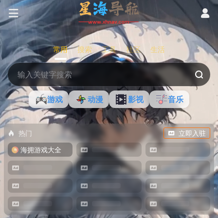
常用
搜索
工具
社区
生活
游戏
动漫
影视
音乐
热门
立即入驻
海拥游戏大全