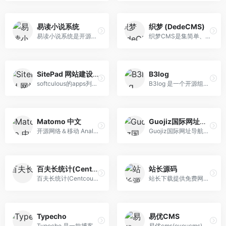
易读小说系统
织梦 (DedeCMS)
易读小说系统是开源的JAVA项目，可以帮你快速搭建自己的小说系统!
织梦CMS是集简单、健壮、灵活、开源几大特点的开源内容管理系统,是国内开源CMS的领先品牌，目前程序安装量已达七十万,超过六成的站点正在使用织梦CMS或基于织梦CMS核心开发.
SitePad 网站建设导航
B3log
softculous的apps列表是一个网站常用程序导航
B3log 是一个开源组织，名字来源于“Bulletin Board Blog”缩写，目标是将独立博客与论坛结合，形成一种新的网络社区体验。
Matomo 中文
Guojiz国际网址导航系统
开源网络＆移动 Analytics 统计分析软件最强大的开放式网络分析和转换优化的平台，还为你提供 100％ 的数据所有权推动业务发展的影响没有采样，完全符合现行隐私 协议，以及世界上所有的灵活性！受到全球 190 多个国家及 140 多万个网站的信赖。
Guojiz国际网址导航内容管理系统是国内开源轻导航系统程序,基于ThinkPHP5开发,支持扩展,支持在线模板，目前用户使用量很大的导航程序
百夫长统计(Centcount Analytics)
站长源码
百夫长统计(Centcount Analytics)是一款功能强大的开源网站统计程序。采用 PHP + MySQL + Redis 开发而成，可以方便地部署在自己的服务器上，100%独享数据。
站长下载提供免费网站源码下载(asp源码，php源码，.net源码)，源码动态，使用教程和源码评测；为站长推介有价值的源码，为开发者宣传源码作品。
Typecho
易优CMS
Typecho 是一款博客程序，它在 GPL version 2 许可证下发行，基于 PHP (需要 PHP5 以上版本)构建,可以运行在各种平台上，支持多种数据库(Mysql, PostgreSQL, SQLite)。
易优cms(eyoucms)是一款专注于企业网站建设的企业建站系统,系统以免费、安全、易用为宗旨，可免费下载海量企业网站模板，各类实用的eyoucms企业网站插件.用易优建站快速简单.