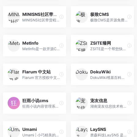
MINISNS社区带货程序
极致CMS
MINISNS社区带货程序-前后端开源的圈子社交解决方案
极致CMS是开源免费的PHPCMS网站内容管理系统，无商业授权，简单易用，提供丰富的插件，帮您实现零基础搭建不同类型网站（企业站，门户站，个人博客站等），是您建站的好帮手。极速建站，就选极致CMS。
MetInfo
ZSITE臻网
MetInfo是一款开源CMS企业建站系统,遵守许可协议即可免费用于商业网站。12年老品牌,支持6种小程序,可视化编辑,多语言,网站模板丰富。
ZSITE是一个帮您快速拓客引流的增长黑客平台，帮您构建属于自己的私域流量，并为您提供专业的一站式企业营销解决方案，实现互联网全网营销。ZSITE(蝉知)专注于网 络营销，功能专业全面，是一款专业的开源免费CMS建站系统。
Flarum 中文站
DokuWiki
Flarum 官方授权中文站。Flarum 是一款现代的，优雅的，简洁的，强大的论坛软件。Flarum 让在线交流变得更加轻松愉快。
DokuWiki维基百科轻量级百科系统不需要数据库即可运行，我个人搭建的wiki就是选用的这个，总的来说需要的功能都有，模板和插件很多，最大的问题是中文资料比较少
狂雨小说cms
宠友信息
狂雨小说内容管理系统（以下简称KYXSCMS）提供一个轻量级小说网站解决方案，基于ThinkPHP5.1+MySQL的技术开发。
湖南宠友信息技术有限公司是一家专注社区交友类产品、企业即时通信软件开发，为企业提供即时通信工具、垂直类内容圈子，自主研发的业界知名友猫产品拥有广大的企 业用户群体" itemprop="description
Umami
LaySNS
Umami | 小巧精美的网站流量统计应用
类森科技LaySNS 是一款轻量级，基于ThinkPHP+Layui架构的集内容管理与社区互动为一体的综合建站系统。