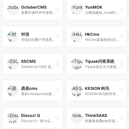
OctoberCMS
YunMOK
免费开源PHP开发框架CMS系统
云模块建站_YunMOK,免费授权,中国领先的网站管理系统，为创业者及中小企业加油，免费建站,自助建站,智能建站,仿制网站,企业网站,公司网站,官方网站，网站建设一条龙
对信
HkCms
对信社区圈子开源系统，专业为产品社区，知识付费社区，休闲社区，信息社区打造新一代交互系统。商业开源协议100%开源：知识付费圈子。帖子付费，图片付费，视频 付费，附件付费，支持pc端，H5端，app端，小程序端。
HkCms是最初经过ShuipFCMS、LvyeCMS迭代更新最终更名为HkCms，HkCms开源内容管理系统底层基于最新版本的ThinkPHP6.0框架，致力于为企业建站提供免费开源的内容管 理系统，配备完善的应用市场，含有丰富的插件、多款免费企业模板、模插件、模块等。
SSCMS
Tipask问答系统
SiteServer CMS 是开源免费、企业级、可商用的CMS内容管理系统，能够以最低的成本、最少的人力投入在最短的时间内架设一个功能齐全、性能优异、规模庞大并易于维 护的网站平台。
Tipask旨在为大家提供开源、稳定、功能强大的、值得使用的问答系统！
易居cms
KESION 科汛
易居cms(ejucms)是开源房产网站建设系统,以易用、安全、稳定为宗旨进行开发,易居CMS房产源码以功能全,房产网站模板精致，便于收客,支持二次开发等优点,成为房产行业优选的房产网站系统.
KESION 科汛软件专注于为商家搭建独立部署网校、培训考试系统、在线教育系统、社交电商SaaS、知识付费SaaS、在线网校SaaS、企微营销助手和开源建站CMS等服务，让 商业经营更简单。
Discuz! Q
ThinkSAAS
Discuz! Q - 再小众，也有圈子 - 开源的PHP内容付费轻社区
轻量级免费php开源社区系统