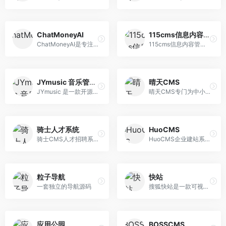
ChatMoneyAI
115cms信息内容管理系统
ChatMoneyAI是专注提供AI系统源代码解决方案的技术团队，ChatMoneyAI目前已开源「ChatMoney-超级全能AI变现系统」、「ChatAI-聊天绘画系统」、「ChatPaper-论文写作系统」，拥有PHP和Java两种语言版本，技术实力强，系统体验好。
115cms信息内容管理系统一套代码，全量发布，APP小程序，h5升级无需从新复杂提交，一套模板一套插件后台直接推送升级
JYmusic 音乐管理程序
晴天CMS
JYmusic 是一款开源的跨平台音乐管理系统,采用国内最优秀php框架thinkphp。程序完全免费，稳定，易于扩展且具有超强大负载能力，完全可以满足音乐、DJ、音乐分享 、音乐资讯站等使用
晴天CMS专门为中小站长解决建站难的问题、一键采集、一键生成静态、一键安装，傻瓜式的建站程序。
骑士人才系统
HuoCMS
骑士CMS人才招聘系统是基于PHP+MYSQL的免费网站管理系统源码，提供完善的人才招聘网站建设方案。强大的猎头,校园招聘系统，微信端,小程序,红包职位等更多实用功能
HuoCMS企业建站系统-集电脑站+手机站+微官网+小程序+APP五站合一，系统支持多语言多区域网站管理系统，操作简单易懂，代码开源无加密，免费开源可商用CMS系统，内设强大的SEO功能助力企业营销推广，企业建站首选HuoCMS！
粒子导航
快站
一套独立的导航源码
搜狐快站是一款可视化建站工具，包括拖拽生成页面，强大的内容管理，丰富美观的模板，适配所有移动设备，一键生成App等功能。我们还提供公众号管理、小程序制作等功能，满足电商、餐饮、娱乐、旅游、教育等多个行业的应用场景，是企业营销必备的强大工具类产品。
应用公园
BOSSCMS