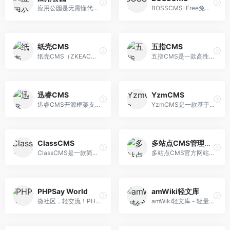
应用公园是无需懂代码便可进行APP制作、APP开发，手机app制作的平台，10年以上手机软件app开发经验，国家高新技术企业。专业级app开发公司，5分钟快速生成高质量 原生app，支持SaaS云、独立部署、app开发源码交付。
BOSSCMS-Free免费开源可商用建站系统(遵循Apache2.0协议发布)。
纸壳CMS
五指CMS
纸壳CMS（ZKEACMS）是ZKEASOFT自主研发的，开源的建站系统，您可以直接使用它来做为您的企业网站，门户网站或者个人网站，博客，或用它做二次定制开发以满足您特 定的需求。
五指CMS是一款高性能的开源内容管理系统，支持LNAMP架构，适合门户网站、企业网站建站、手机网站、微信推广，目前拥有130万安装量！是国内领先的CMS建站品牌！
迅睿CMS
YzmCMS
迅睿CMS开源框架支持Codeigniter、Laravel、ThinkPHP三种内核可选，支持的微信公众号，小程序，APP客户端，移动端网站，PC网站等多站式管理系统，满足各类用户在 不同应用场景的需求。
YzmCMS是一款基于YZMPHP开发的一套轻量级开源内容管理系统，YzmCMS简洁、安全、开源、免费，可运行在Linux、Windows、MacOSX、Solaris等各种平台上，专注为公司企业、个人站长快速建站提供解决方案。
ClassCMS
多站点CMS管理系统
ClassCMS是一款简单、灵活、安全、易于拓展的内容管理系统，可以非常方便的通过它来快速打造属于您自己的管理系统。
多站点CMS官方网站是集简单、健壮、灵活、开源几大特点的开源多站点内容管理系统,是国内开源CMS的站群系统，目前程序安装量已经非常高，很多外贸网站，集团网站、城市分站都在使用多站点CMS或基于CMS核心开发.
PHPSay World
amWiki轻文库
微社区，轻交流！PHPSay World是一款基于PHP和MySQL的微社区程序，是国内最受欢迎的微社区程序之一。PHPSay拥有微社区、微博客、贴吧三条产品线！
amWiki轻文库 - 轻量级前端化文库引擎