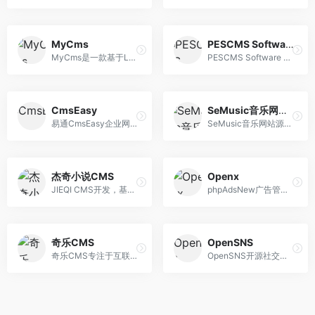
MyCms
PESCMS Software
MyCms是一款基于Laravel开源免费的自媒体商城博客CMS企业多语言建站系统，软件著作权编号：2021SR1543432。MyCms基于Apache2.0开源协议发布，免费且不限制商业使 用，欢迎持续关注我们。
PESCMS Software - 即刻开始你的数字化管理
CmsEasy
SeMusic音乐网站源码
易通CmsEasy企业网站管理系统，建站系统cms网站模板下载，公司网站、企业网站模板、网站后台系统模板、免费网站模板、付费服务模板等，前台生成html符合cmsSEO优 化。11年建站公司老品牌值得信赖的cms！
SeMusic音乐网站源码|一号DJ开源PHP音乐CMS网站管理系统
杰奇小说CMS
Openx
JIEQI CMS开发，基于PHP程序开发，含杰奇小说连载系统、杰奇漫画系统、杰奇vip电子书系统、杰奇论坛系统等，是原创文学、书库和小说网站的建站首选。
phpAdsNew广告管理跟踪系统
奇乐CMS
OpenSNS
奇乐CMS专注于互联网软件开发，是一家专业的软件开发商
OpenSNS开源社交建站系统，包含微博、资讯、论坛、群组、问答、微店等模块，可适应行业多元化，领先级SNS社交app软件开发公司。OpenSNS提供网站建设，APP定制开发，微博开发，微信定制开发，社群系统搭建，微社区搭建，软件源代码下载，sns系统，bbs开发，是搭建社交网站，企业社区论坛，微博平台，APP软件及系统集成等 行业的品质之选，专业为用户提供轻量级的社交方案