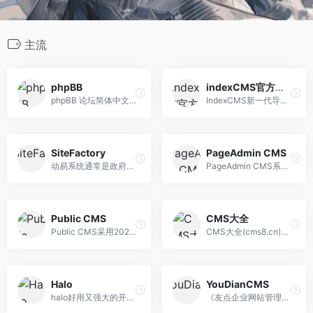
主流
phpBB
indexCMS官方网站
phpBB 论坛简体中文支持社区，中文版 phpBB 下载。
IndexCMS新一代导航网站建站系统，专为导航网站设计，编程技术全面改进，响应式设计，同时兼容手机电脑平板等各种尺寸设备，附带博客系统，全新编辑器，免费下载 ，帮助网络创业者快速搭建网站
SiteFactory
PageAdmin CMS
动易系统通常是政府部门使用的程序，因为动易系统并非免费开源的
PageAdmin CMS系统是基于.Net的网站管理系统,安全、稳定、灵活,全国用户超过百万,致力于为企业、学校、政府网站建设和网站制作提供企业级内容管理系统解决方案。
Public CMS
CMS大全
Public CMS采用2023年新版本主流JAVA技术开发；完全开源，架构科学，轻松支撑千万数据、千万PV；目前已经拥有全球0.0005%的用户，诸多明星网站案例。提供免费版本产品、免费技术支持，为您快速建站，建设大规模站点提供强大驱动，也是企业级项目产品原型的良好选择。
CMS大全(cms8.cn)这里汇总了php语言的编写的主流cms，方便大家下载使用
Halo
YouDianCMS
halo好用又强大的开源建站工具
《友点企业网站管理系统》（YouDianCMS系统）集电脑网站、手机网站、微信、APP、小程序于一体，共用空间，数据自动同步，是国内五站合一优秀企业建站解决方案。咨询热线：0731-84037726