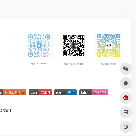
QQ群：682921902
公众号：微信搜海拥
本站 app（安卓）
成@)撤下