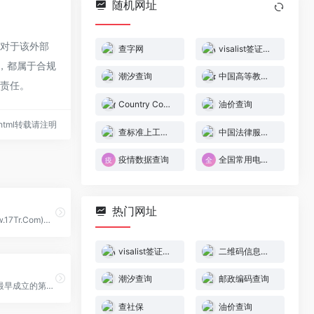
随机网址
，对于该外部
查字网
visalist签证查询
容，都属于合规
潮汐查询
中国高等教育学生信息网（学信网）
何责任。
Country Codes
油价查询
06.html转载请注明
查标准上工标网
中国法律服务网
疫情数据查询
全国常用电话号码列表大全
热门网址
邮编之家(Www.17Tr.Com)世界各地邮政编码查询平台。
visalist签证查询
二维码信息查询中心
潮汐查询
邮政编码查询
房价网是国内最早成立的第三方线上房产估价平台，建立了中国领先的房产大数据库（CPDB），提供全国367个城市基于地址的房产大数据服务。
查社保
油价查询