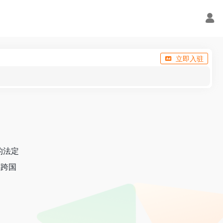
立即入驻
的法定
划跨国