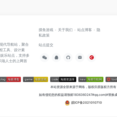
摸鱼游戏
关于我们
站点博客
隐
私政策
高效的现代导航站，聚合
站点提交
编程工具、设计素
闲娱乐站点，支持多
职场人士的上网首
本站资源全部来源于网络，版权归原版权方所有
如有侵犯您的权益请致邮1836360247#qq.com(#替换
皖ICP备2021010710