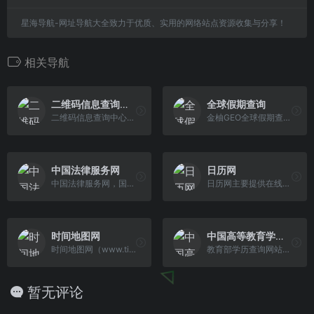
星海导航-网址导航大全致力于优质、实用的网络站点资源收集与分享！
相关导航
二维码信息查询中心
全球假期查询
二维码信息查询中心即二维码信息查询公示系统，是全国企业二维码信息查询验证中心，对外公示企业二维码信息系统。本着“公平、公开、公正”的执行理念，开放并 接受社会各界的监督和建议、咨询。
金柚GEO全球假期查询，支持 198 个国家及 35 个地区的法定节假日信息查询，提供实时准确的节假日信息，轻松规划跨国事物、环球旅行和商务出行
中国法律服务网
日历网
中国法律服务网，国家AI律师上线，免费在线咨询任何法律问题！
日历网主要提供在线日历查询，农历、节日、节气等方面的内容。
时间地图网
中国高等教育学生信息网（学信网）
时间地图网（www.timemap24.com）为您提供全球各地现在时间几点几分几秒，以及它们的时区时间、日期，准确的世界时钟，在这里了解世界！
教育部学历查询网站、教育部高校招生阳光工程指定网站、全国硕士研究生招生报名和调剂指定网站。
暂无评论