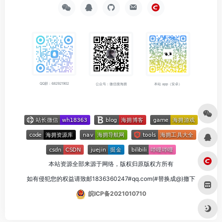
QQ群：682921902
公众号：微信搜海拥
本站 app（安卓）
本站资源全部来源于网络，版权归原版权方所有
如有侵犯您的权益请致邮1836360247#qq.com(#替换成@)撤下
皖ICP备2021010710