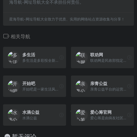
海导航-网址导航大全不承担任何责任。
星海导航-网址导航大全致力于优质、实用的网络站点资源收集与分享！
相关导航
多生活
联劝网
多生活是多彩投全新升级的文旅生活服务平台，专注在酒店、文旅、商业等领域，为实体企业提供融资、营销及文旅产业创新服务，为用户提供基于文旅生活场景下的 投资及消费产品。
联劝网是民政部指定的慈善组织互联网公开募捐信息平台之一。联劝网致力于为慈善组织提供筹款的互联网平台支持和线下资助服务，为公众提供公益捐款的互联网管 理平台。
开始吧
亲青公益
开始吧是一家生活风格型消费投资平台，总部位于厦门，2015年3月正式上线。开始吧倡导一种崭新的报复平庸的生活方式，专注于消费升级领域的线下商业头部内容，并为其提供优质的金融解决方案以及涵盖行业上下游的综合服务。
亲青公益平台的运营主体是中国青基会，依靠健全的组织机构、完善的内部制度、规范的运作程序、卓越的社会公信度、良好的社会形象，中国青基会获得党和政府的 充分肯定和社会公众的广泛认可，在行业内具有很好的信用评价。 亲青公益平台严格按照民政部《慈善组织互联网公开募捐信息平台基本技术规范》和《慈善组织互联网公开募捐信息平台基本管理 规范》开发建设。 亲青公益平台制定了五大功能定位和五大主要特色，实现对捐赠人、受助人和慈善组织的有效赋能，围绕平台建立良性的公益生态圈。面向公众，提高公益参与度，维护参与者的 合法权益，保障公开募捐健康有序运行；面向公募慈善组织，搭建发布各类合法公益众筹项目的平台，并提供规范化项目管理经验；面向非公募慈善组织，为其与公募慈善组织建立桥梁，同时有序引导个人与公募慈善组织对接。
水滴公益
爱心筹官网
水滴公益
爱心筹是由病友社区慢友帮推出的医疗筹款求助平台，已帮近60万大病家庭筹到救命钱，1对1筹款顾问电话指导让您轻松筹款，到账快速！
暂无评论