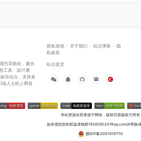
摸鱼游戏
关于我们
站点博客
隐
私政策
高效的现代导航站，聚合
站点提交
编程工具、设计素
闲娱乐站点，支持多
职场人士的上网首
本站资源全部来源于网络，版权归原版权方所有
如有侵犯您的权益请致邮1836360247#qq.com(#替换
皖ICP备2021010710