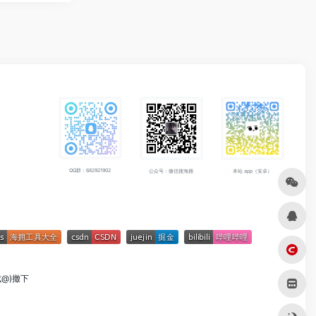
QQ群：682921902
公众号：微信搜海拥
本站 app（安卓）
成@)撤下