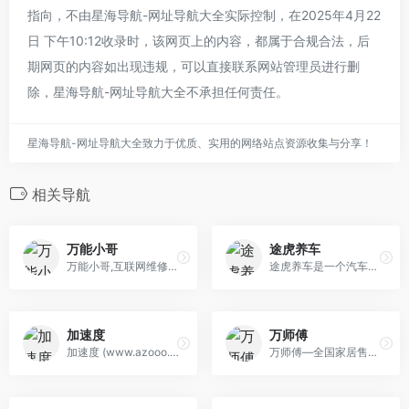
指向，不由星海导航-网址导航大全实际控制，在2025年4月22
日 下午10:12收录时，该网页上的内容，都属于合规合法，后
期网页的内容如出现违规，可以直接联系网站管理员进行删
除，星海导航-网址导航大全不承担任何责任。
星海导航-网址导航大全致力于优质、实用的网络站点资源收集与分享！
相关导航
万能小哥
途虎养车
万能小哥,互联网维修上门服务开创者。专注于互联网方式改变传统维修中介、游击队模式。提供在线价格查询、维修预约、过程监管、付款评价等服务。 我们承诺：全程覆盖、统一价格、赔付保障安全快捷。
途虎养车是一个汽车养护服务平台，主要提供汽车养护服务，具体包括更换轮胎、换机油和滤清器、汽车配件日常保养更换、汽车美容、车内各类用品等，此外还提供 车险、违章查询等服务。
加速度
万师傅
加速度 (www.azooo.com)是值得信赖的、专业的上门手机维修平台, 加速度电讯-专业手机维修”搞机人“。加速度”搞机人“30分钟上门服务,收费透明,180天保障,上门修手机客服电话:15800001157。
万师傅—全国家居售后服务平台，以用户体验为核心，为商家提供覆盖全国的安装、维修、配送等一站式售后服务，为家庭、个人用户提供就近到家的安装、维修、清洗、疏通等便民服务，囊括家具、家电、灯具、卫浴、智能锁、晾衣架、窗帘、墙纸地板、拆装搬运等担保交易，满足不同用户与商家的需求。