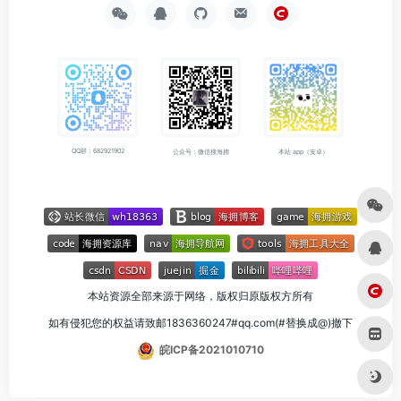
QQ群：682921902
公众号：微信搜海拥
本站 app（安卓）
本站资源全部来源于网络，版权归原版权方所有
如有侵犯您的权益请致邮1836360247#qq.com(#替换成@)撤下
皖ICP备2021010710