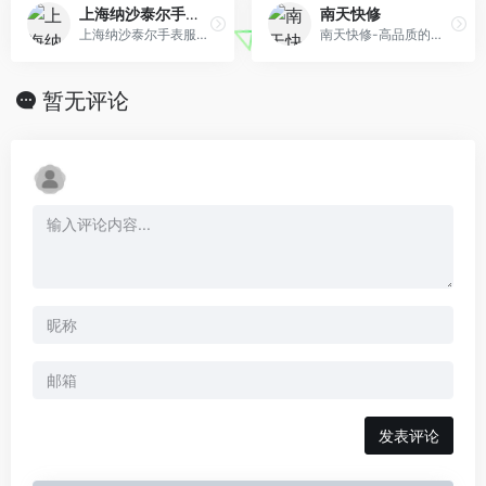
上海纳沙泰尔手表服务中心
南天快修
上海纳沙泰尔手表服务中心‌隶属于瑞士斯沃琪集团，专注于手表维修服务，提供包括机芯清洗、加油、校调精准性、修复防水性能、更换磨损机芯部件等服务。该中 心在中国大陆多个城市设有维修服务中心，为多个品牌提供维修保养服务‌。
南天快修-高品质的上门维修平台,提供电脑维修,打印机维修,笔记本维修,复印机维修,等办公设备专业维修服务,正规认证、方便快捷、专业靠谱。一个电话服务到家:4000055163
暂无评论
发表评论