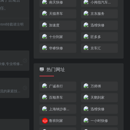
南天快修
小拇指汽车服务连锁
责任。
天猫养车
京东服务
28.html转载请注明
加速度
迅维快修
十分到家
匠多多
华睿快修
京车汇
IT故障找华睿快修,专业维修平台,提供电脑维修,笔记本维修,服务器维修,网络维修,办公设备维修，以及数据恢复公司,可以提供方便快捷的上门维修,安全可靠的优质 上门维修
热门网址
广诚表行
万师傅
安时达-业界一流的家庭技术服务供应商
百顺养车
天鹅到家
上海纳沙泰尔手表服务中心
迅维快修
鲁班到家
一小时快修