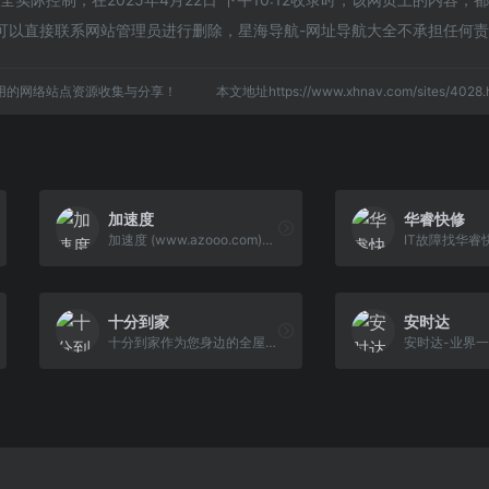
可以直接联系网站管理员进行删除，星海导航-网址导航大全不承担任何
用的网络站点资源收集与分享！
本文地址https://www.xhnav.com/sites/40
加速度
华睿快修
加速度 (www.azooo.com)是值得信赖的、专业的上门手机维修平台, 加速度电讯-专业手机维修”搞机人“。加速度”搞机人“30分钟上门服务,收费透明,180天保障,上门修手机客服电话:15800001157。
十分到家
安时达
十分到家作为您身边的全屋家电管家，致力于通过为用户提供有温度的家电服务，打造便捷、无忧、环保、健康的新型家居生活方式，让您足不出户即可享受全屋家电 产品的安装、保养、清洗、维修等一站式服务。