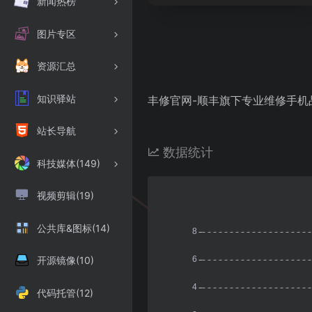
新闻热榜
图片专区
资源汇总
知识驿站
丰修官网-顺丰旗下专业维修手机
站长导航
数据统计
科技媒体(149)
视频剪辑(19)
公共库&图标(14)
开源镜像(10)
代码托管(12)