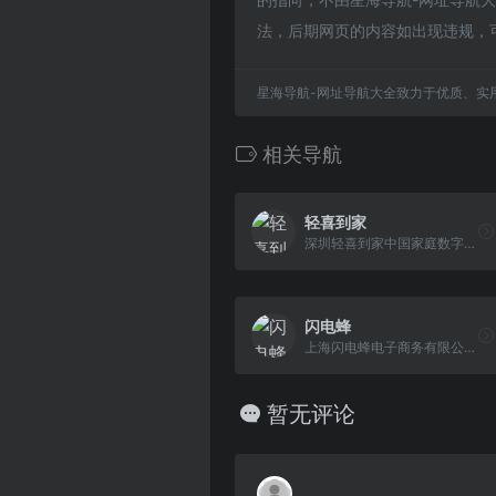
法，后期网页的内容如出现违规，
星海导航-网址导航大全致力于优质、实
相关导航
轻喜到家
深圳轻喜到家中国家庭数字化生活服务平台,轻喜到家提供日常保洁、高端保洁、保姆、母婴护理、育婴早教、产康护理、家电清洗、家居养护等专业的到家服务。
闪电蜂
上海闪电蜂电子商务有限公司（简称闪电蜂）成立于2014年。专注于手机等数码产品售后维修、回收、延保等全线服务，2021年4月成为Apple的独立维修提供商（IRP）,闪电蜂手机快修业务已经覆盖全国24个省及直辖市、自治区、现拥有加盟店3500余家，并持续快速增加中。
暂无评论