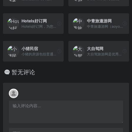
Hotels好订网
中青旅遨游网
Hotels好订网，为您提供全球26万家酒店预订服务。国际特价酒店预订，最新最全的国外酒店信息，海外住宿攻略，网上订酒店方便快捷。现在就来好订网，了解更多 全球特惠酒店的信息吧！
中青旅遨游网（aoyou.com）专业的综合性旅游服务平台,提供出境旅游、国内游、海岛游、邮轮旅游、定制游、签证办理、机票预订、查询、全程优质服务,为您提供愉悦的旅程体验,咨询电话：400 600 6666
小猪民宿
大自驾网
小猪的房源包括普通民宿，也有隐于都市的四合院、花园洋房、百年老建筑，还有绿皮火车房、森林木屋、星空房等。在小猪平台上房东可以通过分享闲置的房源、房 间或是沙发、帐篷，为房客提供有别于传统酒店、更具人文情怀、更有家庭氛围、更高性价比的住宿选择，并获得可观的收益，而房客可以通过体验民宿，结交更多兴趣相投的朋友、深入体验当地文化，感受居住自由的快乐。
大自驾旅游网是优秀的中国自驾游网站，全国各地出发自驾游线路查询，组织元旦/春节/清明/五一/端午/中秋/十一国庆自驾游和周末周边自驾游。全国数百家自驾游 俱乐部合作，找自驾车旅游网就选大自驾。
暂无评论