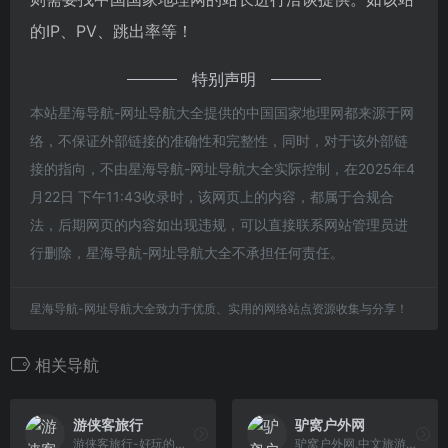
的IP、PV、跳出率等！
特别声明
本站星海导航-网址导航大全提供的中国国家地理网都来源于网
络，不保证外部链接的准确性和完整性，同时，对于该外部链
接的指向，不由星海导航-网址导航大全实际控制，在2025年4
月22日 下午11:43收录时，该网页上的内容，都属于合规合
法，后期网页的内容如出现违规，可以直接联系网站管理员进
行删除，星海导航-网址导航大全不承担任何责任。
星海导航-网址导航大全致力于优质、实用的网络站点资源收集与分享！
相关导航
游侠客旅行
驴窝户外网
游侠客旅行-好玩的主题旅行平台,包括户外、摄影、亲子、深度人文、休闲度假、体育等.截至2019年，拥有500多名员工,遍布全球的领队超过3000人,注册用户突破1000万.游侠客旗下包含游侠客旅行、游侠客摄影、游侠客体育、游侠客教育及游侠客旅游开发!
驴窝户外网,中文旅游户外门户.为自助旅游者,驴友提供全面翔实的旅游户外资讯.