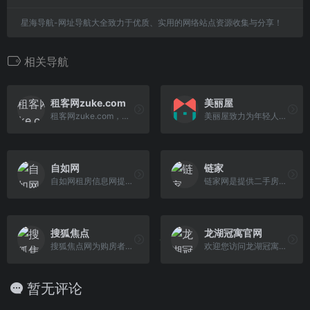
星海导航-网址导航大全致力于优质、实用的网络站点资源收集与分享！
相关导航
租客网zuke.com
美丽屋
租客网zuke.com，免费为租客提供真实房源租赁信息平台，可发布房屋租赁信息、公寓出租信息、出租信息、求租信息、合租信息，提供房屋托管服务，免费提供房产SAAS系统，通过租客惠为租客提供折扣信息
美丽屋致力为年轻人打造理想租房生活。美丽屋向租户提供：续租免押金、转租无违约、灵活支付、入住深度保洁、1客1锁等优质服务体系。租住无忧，品质生活。
自如网
链家
自如网租房信息网提供地区的房屋合租信息及月租价格,房屋整租信息及价格,以及公寓出租信息及价格,除此之外还将提供地区的民宿信息供用户参考。
链家网是提供二手房买卖、新房、租房、房价查询等业务的专业房产网站，可为您买卖北京二手房提供帮助,链家网北京站同时具有二手房、租房及购房问答和百科等频道,还可以在线查询二手房价格.买房卖房上链家网,让房产交易不再难.
搜狐焦点
龙湖冠寓官网
搜狐焦点网为购房者提供房产信息、家居装修资讯,房产楼盘详情、买房流程、业主论坛、家居装修等全面内容信息,搜狐焦点网互联网的购房平台。
欢迎您访问龙湖冠寓官网,龙湖冠寓租赁住房是龙湖集团面向新世代人群租住生活形态及消费升级需求推出的集中式长租公寓品牌,为您提供长租公寓出租、酒店式公寓 等信息.
暂无评论