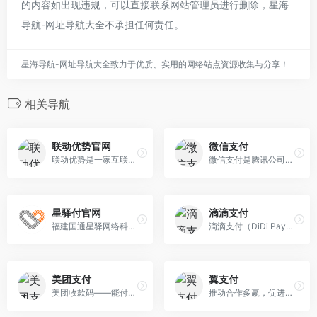
的内容如出现违规，可以直接联系网站管理员进行删除，星海
导航-网址导航大全不承担任何责任。
星海导航-网址导航大全致力于优质、实用的网络站点资源收集与分享！
相关导航
联动优势官网
微信支付
联动优势是一家互联网高新技术企业，成立于2003年，面向金融机构和产业经济提供综合性金融科技服务，助力政府机构推进科技监管与智慧政务建设。2016年通过重 大资产重组上市，成为海联金汇（002537）全资子公司。重点打造第三方支付、数字科技、智慧营销、智能消息、区块链应用和跨境金融服务等业务能力，已与140多家金融机构和3600多家大型企业 建立合作，服务惠及100万家中小企业和5.3亿个人用户。
微信支付是腾讯公司的支付业务品牌，微信支付商户平台支持线下场所、公众号、小程序、PC网站、APP、企业微信等经营场景快速接入微信支付。微信支付全面打通O2O生活消费领域，提供专业的互联网+行业解决方案，微信支付支持微信红包和微信理财通，是移动支付的首选。
星驿付官网
滴滴支付
福建国通星驿网络科技有限公司成立于2010年6月，是由新大陆数字技术股份有限公司控股的一家专门提供银行卡收单综合支付服务的第三方支付机构。
滴滴支付（DiDi Pay）：滴滴支付是滴滴出行旗下的支付子公司，主要为用户提供出行支付、物流支付等服务。它与滴滴出行APP集成，支持在线支付和代付功能。
美团支付
翼支付
美团收款码——能付款能营销的全能二维码.聚合支付全渠道收银/快捷支付省时省力/营销赋能吸引客流.美团收款盒——解放收银员双手,极速收款不漏单
推动合作多赢，促进可持续发展，为社会创造全新价值，翼支付打造智慧、安全的数字能力，为消费者和小微企业提供数字生活和数字金融服务，为世界带来勃勃生机 。