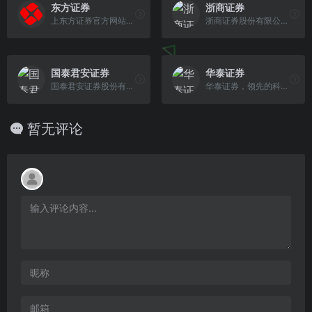
东方证券
浙商证券
上东方证券官方网站，东方证券公司为投资者提供各种专业的投资管理服务。查看股票行情、证券股票软件下载、股票网上交易、手机网上开户等，请登录东方证券官 方网站。
浙商证券股份有限公司(ZHESHANG SECURITIES CO.,LTD.)是经中国证监会批准成立的综合性证券公司，成立于2002年5月9日，2006年8月更名为浙商证券。总部位于浙江省杭州市
国泰君安证券
华泰证券
国泰君安证券股份有限公司（简称&ldquo;国泰君安&rdquo;或&ldquo;公司&rdquo;），是国内历史最悠久、牌照最齐全、规模最大的综合类券商之一，由均创设于1992 年的原国泰证券和原君安证券通过新设合并、增资扩股，于1999年8月18日组建成立。公司于2015年6月A股（601211.SH）上市，2017年4月H股（2611.HK）上市，实现了A+H国际化资本架构。
华泰证券，领先的科技驱动型证券集团，是一家在上海、香港、伦敦三地上市的中国金融机构，以金融科技引领业务创新，为投资者提供专业、多元的金融服务，包括 财富管理、机构服务、投资管理和国际业务。
暂无评论