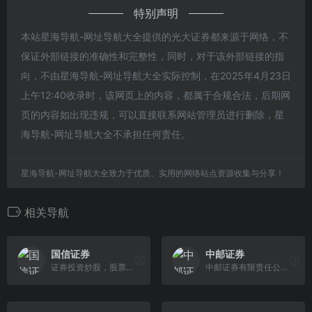
特别声明
本站星海导航-网址导航大全提供的光大证券都来源于网络，不
保证外部链接的准确性和完整性，同时，对于该外部链接的指
向，不由星海导航-网址导航大全实际控制，在2025年4月23日
上午12:40收录时，该网页上的内容，都属于合规合法，后期网
页的内容如出现违规，可以直接联系网站管理员进行删除，星
海导航-网址导航大全不承担任何责任。
星海导航-网址导航大全致力于优质、实用的网络站点资源收集与分享！
相关导航
国信证券
中邮证券
证券投资炒股，股票开户，就选国信证券！经过20多年的发展，国信证券已成长为全国性大型综合类证券公司：截至2021年末，注册资本96亿元；员工总数超过1.2万人；在全国118个城市和地区共设 有58家分公司、184家营业部。公司2021年实现净利润超过100亿元，客户群体超过1200万人；累计完成IPO项目排名行业第一
中邮证券有限责任公司于2002年9月经中国证券监督管理委员会批准设立，公司注册资本50.6亿元人民币。