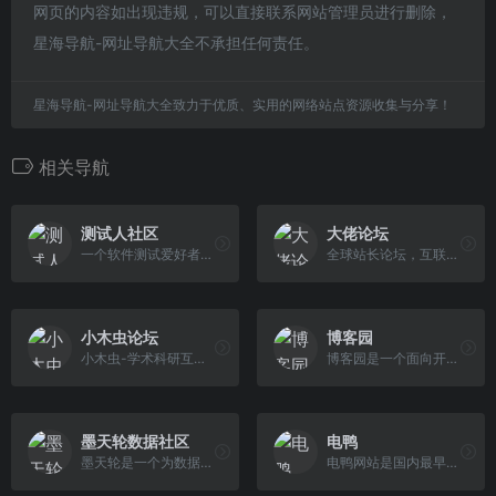
网页的内容如出现违规，可以直接联系网站管理员进行删除，
星海导航-网址导航大全不承担任何责任。
星海导航-网址导航大全致力于优质、实用的网络站点资源收集与分享！
相关导航
测试人社区
大佬论坛
一个软件测试爱好者的技术交流社区。
全球站长论坛，互联网站长综合交流，十年之约博主论坛，生活分享平台，收集各路资源福利、主题插件，域名行情等内容；涉猎范围不局限于互联网圈子。
小木虫论坛
博客园
小木虫-学术科研互动平台。
博客园是一个面向开发者的知识分享社区。自创建以来，博客园一直致力并专注于为开发者打造一个纯净的技术交流社区，推动并帮助开发者通过互联网分享知识，从而让更多开发者从中受益。博客园的使命是帮助开发者用代码改变世界。
墨天轮数据社区
电鸭
墨天轮是一个为数据人成长交流提供的一站式服务平台，致力于在新时代下打造全新的学习形态、构建完整的知识体系、建设一个有温度的技术社区，持续促进数据领域的知识传播和技术创新。
电鸭网站是国内最早的远程工作网站，也是互联网工作者们的聚集地。在网站，我们进行有价值的话题讨论，也分享远程、外包、零活、兼职、驻场等非主流工作机会。「只工作，不上班」是我们倡导的工作态度。