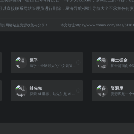
可以直接联系网站管理员进行删除，星海导航-网址导航大全不承担任何
用的网络站点资源收集与分享！
本文地址https://www.xhnav.com/sites/51
逼乎
稀土掘金
逼乎 - 全球最大的中文装逼知识问答社区，汇聚了各行各业装逼界的专家与爱好者，提供高质量的装逼知识、技巧分享和解答。欢迎加入我们，一起遨游在装 逼知识的海洋里！
蛙先知
资源库
探索 AI 世界，蛙先知是 AI 玩家们的探索新地。