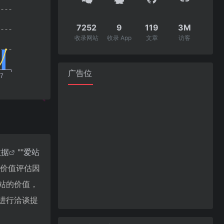
7252
9
119
3M
收录网站
收录 App
文章
访客
广告位
数据
""
爱站
站价值评估因
个站的价值，
长进行洽谈提