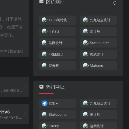
随机网址
时，对于该外
1736网站统计流量分析平台
九九站点统计
内容，都属于合
histats
统计鸟
任何责任。
达网统计
Statcounter
61.html转载请注明
FREE统计
玄武统计
易分析
Matomo
热门网址
Hexo博客计数，Jekyll博客计数器，Octopress访问统计，GitHub Pages博客访问量统计，静态网站计数，静态博客计数，网站计数器，网站计数插件，博客计数器，WordPress计数插件, DedeCMS计数插件, Z-Blog计数器插件, Joomla计数器, emlog计数器, MediaWiki计数器
友盟+
九九站点统计
统计V6
Statcounter
统计鸟
免费、易用、专业的网站数据统计与营销分析平台，实时监测，精准洞察，专注用户行为分析，助力业务增长，提供更加精准全面的来路统计分析、数据报表可视化、网站 分析能力、事件分析和渠道追踪归因，助力网站持续增长和赋能决策，超过300万用户和开发者的信赖选择。
Clicky
达网统计