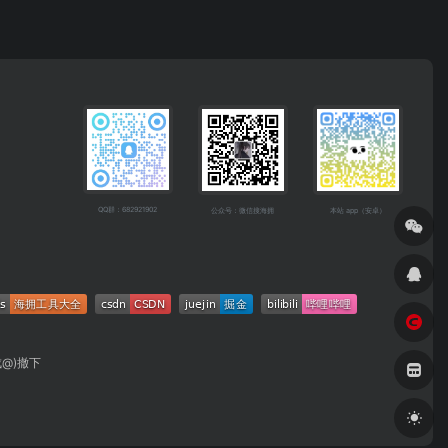
QQ群：682921902
公众号：微信搜海拥
本站 app（安卓）
成@)撤下