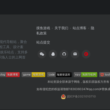
摸鱼游戏
关于我们
站点博客
隐
私政策
高效的现代导航站，聚合
站点提交
编程工具、设计素
闲娱乐站点，支持多
职场人士的上网首
本站资源全部来源于网络，版权归原版权方所有
如有侵犯您的权益请致邮1836360247#qq.com(#替换
皖ICP备2021010710