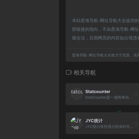
本站星海导航-网址导航大全提供的O
部链接的指向，不由星海导航-网址导
规合法，后期网页的内容如出现违
星海导航-网址导航大全致力于优质、实
相关导航
Statcounter
StatCounter是一项简单但功能强大的实时网络分析服务，网站统计工具，可帮助您跟踪、分析和了解访客，以便您能够做出良好的决策，从而在网上取得更大的成功。
JYC统计
JYC统计依托强大的实时在线访客行为轨迹追踪功能为您全方位监测用户页面访问行为，它是集网站访问统计系统、用户行为分析系统、WEB访问审计系统、网络广告效果监 测系统等功能于一身的最佳WEB访问监测工具。