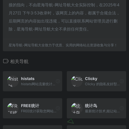
接的指向，不由星海导航-网址导航大全实际控制，在2025年4
月27日 下午3:53收录时，该网页上的内容，都属于合规合法，
后期网页的内容如出现违规，可以直接联系网站管理员进行删
除，星海导航-网址导航大全不承担任何责任。
星海导航-网址导航大全致力于优质、实用的网络站点资源收集与分享！
相关导航
histats
Clicky
histats网站流量统计工具 100% 免费， 无服务限制。
Clicky 的隐私友好型实时网站分析服务是实时监控、分析和响应网站流量的最佳方式。
FREE统计
统计鸟
FREE统计获取您网站的实时统计数据，包括访问量、用户行为和来源分析。我们的工具帮助您深入了解访客习惯，优化内容策略，从而有效提升网站流量和转化率
最新统计技术,能让站长随时看见站点状态，海量辅助功能满足站长各种需求，让站长更加方便快捷管理站点。