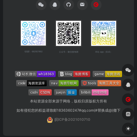
QQ群：682921902
公众号：微信搜海拥
本站 app（安卓）
本站资源全部来源于网络，版权归原版权方所有
如有侵犯您的权益请致邮1836360247#qq.com(#替换成@)撤下
皖ICP备2021010710