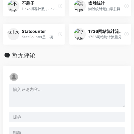
不蒜子
崇胜统计
Hexo博客计数，Jekyll博客计数器，Octopress访问统计，GitHub Pages博客访问量统计，静态网站计数，静态博客计数，网站计数器，网站计数插件，博客计数器，WordPress计数插件, DedeCMS计数插件, Z-Blog计数器插件, Joomla计数器, emlog计数器, MediaWiki计数器
崇胜统计是由崇胜网络科技有限公司研发的一款流量监控分析平台，提供网站流量统计服务，致力于为网站开发者及中小企业提供专业的营销工具和解决方案。
Statcounter
1736网站统计流量分析平台
StatCounter是一项简单但功能强大的实时网络分析服务，网站统计工具，可帮助您跟踪、分析和了解访客，以便您能够做出良好的决策，从而在网上取得更大的成功。
1736网站统计流量分析平台-免费、易用、匿名、专业的网站数据统计与营销分析平台
暂无评论