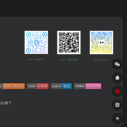
QQ群：682921902
公众号：微信搜海拥
本站 app（安卓）
成@)撤下