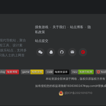
摸鱼游戏
关于我们
站点博客
隐
私政策
高效的现代导航站，聚合
站点提交
编程工具、设计素
闲娱乐站点，支持多
职场人士的上网首
本站资源全部来源于网络，版权归原版权方所有
如有侵犯您的权益请致邮1836360247#qq.com(#替换
皖ICP备2021010710