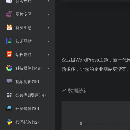
新闻热榜
图片专区
资源汇总
知识驿站
站长导航
企业级WordPress主题，新
科技媒体(149)
题多多，让您的企业网站更漂亮、
视频剪辑(19)
数据统计
公共库&图标(14)
开源镜像(10)
代码托管(12)