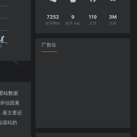
7252
9
119
3M
收录网站
收录 App
文章
访客
广告位
爱站数据
值评估因素
，最主要还
如该站的