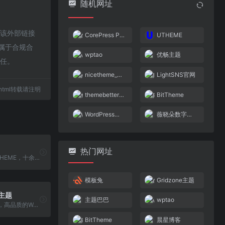
随机网址
于该外部链接
CorePress Pro 主题
UTHEME
都属于合规合
wptao
优畅主题
责任。
nicetheme_奈思主题
LightSNS官网
78.html转载请注明
themebetter主题
BitTheme
WordPress蜂蜜
薇晓朵数字商城
热门网址
绘主题 - HUiTHEME，十余年沉淀、十余年积累，更好的WordPress主题下载站，提供高品质的WordPress主题，企业主题，博客主题，WordPress模板，还有更多的WordPress安装使用教程供你学习。
模板兔
Gridzone主题
日主题
主题巴巴
wptao
RiTheme主题，高品质的WordPress正版主题资源下载，最新版riplus主题,ripro主题下载，正版ripro下载，ripro授权购买,顶尖的资源类付费类wordpress主题下载，高级WordPress主题开发，资源类网站程序源码开发首选。
BitTheme
晨星博客