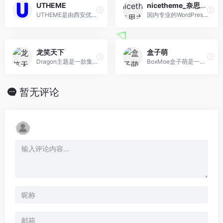
UTHEME
nicetheme_奈思主题
UTHEME是由西安优思慕计算机技术有限公司运营的WordPress开发定制品牌，团队有着多年的WordPress与WooCommerce主题开发经验，且旗下长期运维多款高品质的原创WordPress主题，为WordPress游戏下载站(游戏)主题、WordPress导航网站(小程序)、WordPress个人网站(小程序)、WordPress同城互联网产品、WordPress跨境电商独立站(WooCommerce)等互联网常用需求持 续提供解决方案，即使您不懂代码也能轻松上手我们出品的WordPress产品
国内专业的WordPress主题开发团队，超10年WordPress开发经验，专注于为企业及个人开发WordPress主题、小程序等，并提供有保障的维护及售后，做高品质WordPress网 站认准nicetheme®奈思主题。
龙笑天下
盒子萌
Dragon主题是一款集合wordpress商城主题、图片主题、资源下载主题、博客主题的wordpress多功能高级付费主题模板，支持QQ微博微信登录，支持支付宝当面付、微信扫 码/H5支付/JSAPI支付等支付方式，支持付费下载、付费阅读查看、卡密、VIP会员、推广佣金、前端发布文章资源等。
BoxMoe盒子萌是一个基于内容分享,创作与灵感结合折腾的笔记博客
暂无评论