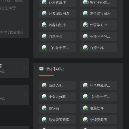
苏苏资源库
flysheep资源避难所
承担任何责
经典游戏网盘
陈蛋蛋宝藏库
刺客知识库
外语学习中心资料空间
47.html转载请注明
羽享平台
小帅同学的储物间
【内卷十五亿】云盘
白嫖の地
馆
热门网址
网盘
白嫖の地
利爪典藏资源分享
小鱼儿yr藏经阁
【内卷十五亿】云盘
网盘
趣软铺
电脑软件
陈蛋蛋宝藏库
小锂资源阁