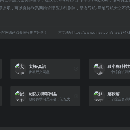
现违规，可以直接联系网站管理员进行删除，星海导航-网址导航大全不
用的网络站点资源收集与分享！
本文地址https://www.xhnav.com/sites/87
太極·真誥
狐小狗科技
佛教经文网盘
一个综合资源
记忆力博客网盘
趣软铺
致终身学习思考者：记忆力博客网盘5000T云盘资源分享，收集了小学初中高中大学、成人高考、专升本课程等资料，以及公考事业编各类资格评书考试培训教程，电子书库及数千部影视剧资源。
一个综合资源