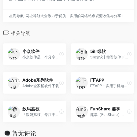
星海导航-网址导航大全致力于优质、实用的网络站点资源收集与分享！
相关导航
小众软件
5ilr绿软
小众软件是一个分享、体验、评测电脑软件、手机应用、互联网产品的网站
5ilr绿软丨靠谱软件下载网一个安全靠谱的绿色软件下载站!专注提供各类屏幕录制软件,数据恢复,短视频编辑制作,设计软件,以及办公必备装机工具!
Adobe系列软件
i下APP
Adobe全家桶软件下载
i下APP - 实用手机电脑软件应用分享
数码荔枝
FunShare·趣享
「数码荔枝」专注于分享最新鲜优质的正版软件。作为国内知名的软件代理商，我们严选上新各类优秀电脑软件，并提供友好的正版售价、专业的客服支持、详细的文字 &amp; 视频评测。
趣享（FunShare）实用综合性资源分享平台
暂无评论