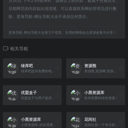
月30日 下午2:45收录时，该网页上的内容，都属于合规合法，
后期网页的内容如出现违规，可以直接联系网站管理员进行删
除，星海导航-网址导航大全不承担任何责任。
星海导航-网址导航大全致力于优质、实用的网络站点资源收集与分享！
相关导航
绿库吧
资源熊
绿库吧提供免费的电脑软件下载、APP软件下载、手机应用下载、Mac苹果软件下载，本站全力打造一个安全、快速、绿色、无病毒的软件和软件下载平台。
资源熊,资源网,资源共享,绿色软件,免费游戏,活动线报,网站源码,网络课程,油猴脚本,浏览器插件
优盟盒子
小黑资源库
优盟盒子为用户提供最新的原创技术教程,还有电脑技巧以及其他日常信息 游戏资讯等 让我们的生活更加精彩有乐趣
给你想要的绿色资源！
小黑资源库
花间社
小黑资源库_给你需要的绿色资源
花间社是一个专注软件、教程、游戏、源码等各种热门互联网资源分享的平台。每天由花间和六月持续精选更新优秀软件、电脑技术、经验教程、IT科技资讯。热爱分享，热爱互联网，热爱 花间六月！