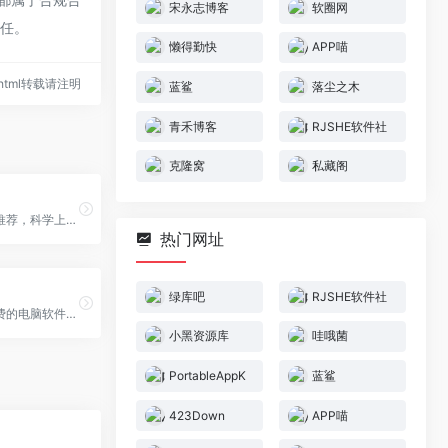
宋永志博客
软圈网
责任。
懒得勤快
APP喵
41.html转载请注明
蓝鲨
落尘之木
青禾博客
RJSHE软件社
克隆窝
私藏阁
专注小众软件推荐，科学上网经验分享，这里有各种电脑手机使用技巧，以及好玩有用的互联网经验！
热门网址
绿库吧
RJSHE软件社
绿库吧提供免费的电脑软件下载、APP软件下载、手机应用下载、Mac苹果软件下载，本站全力打造一个安全、快速、绿色、无病毒的软件和软件下载平台。
小黑资源库
哇哦菌
PortableAppK
蓝鲨
423Down
APP喵