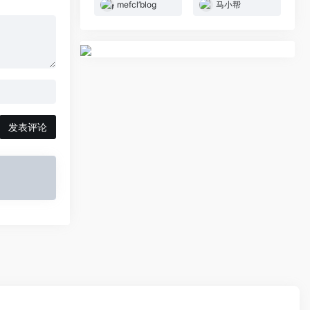
mefcl’blog
马小帮
发表评论