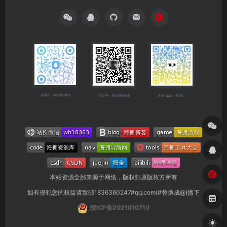
QQ群：682921902
公众号：微信搜海拥
本站 app（安卓）
本站资源全部来源于网络，版权归原版权方所有
如有侵犯您的权益请致邮1836360247#qq.com(#替换成@)撤下
皖ICP备2021010710