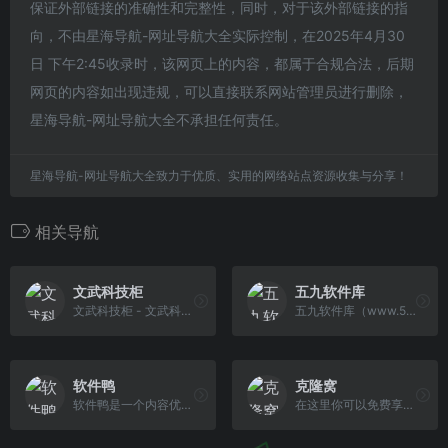
保证外部链接的准确性和完整性，同时，对于该外部链接的指
向，不由星海导航-网址导航大全实际控制，在2025年4月30
日 下午2:45收录时，该网页上的内容，都属于合规合法，后期
网页的内容如出现违规，可以直接联系网站管理员进行删除，
星海导航-网址导航大全不承担任何责任。
星海导航-网址导航大全致力于优质、实用的网络站点资源收集与分享！
相关导航
文武科技柜
五九软件库
文武科技柜 - 文武科技社的后花园
五九软件库（www.5909.net）提供免费的电脑软件下载、APP软件下载、手机应用下载、Mac苹果软件下载，本站全力打造一个安全、快速、绿色、无病毒的软件和
软件鸭
克隆窝
软件鸭是一个内容优质、资源丰富的软硬件杂谈、绿色资源分享网站。好分享、乐分享、爱分享，为您推荐实用的绿色软件，享受愉悦的信息世界！
在这里你可以免费享受会员平台的免费资源，可以和大家交流互联网心得，发布你自己的优质资源。克隆窝以学习，技术提升，用户互动为平台核心，大力的发展互联网的需求。