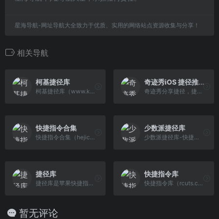
星海导航-网址导航大全致力于优质、实用的网络站点资源收集与分享！
相关导航
柯基捷径库
奇迹秀iOS 捷径推荐
柯基捷径库（www.kejicut.com）专注分享苹果iOS快捷指令与教程,提供高质量iOS捷径,快捷指令原名workflow又名捷径,苹果生态iPhone/iPad/Mac中的一款效率软件。
奇迹秀分享捷径，捷径的前身就是 Workflow，是一个由前越狱工作者 Ari Weinstein 的团队创作的神级自动化流程应用，奇迹秀，
快捷指令合集
少数派捷径库
快捷指令合集（hejicut.com）专注分享iOS快捷指令规则。
少数派捷径库-快捷指令是Apple官方出品的iPhone内置效率应用，通过快捷指令可以快捷高效的完成多项任务。捷径库精选了一系列富有创意且实用的快捷指令，探索捷径库可获取快捷指令 的最新功能和构建方式。
捷径库
快捷指令库
捷径库是苹果快捷指令规则的分享网站。快捷指令是Apple官方出品的iPhone内置效率应用，通过快捷指令可以快捷高效的完成多项任务。捷径库精选了一系列富有创意且实用的快捷指令，探索捷径库可获取快捷指令的最新功能和构建方式。在捷径库中轻点「获取捷径」即可将快捷指令添加到iOS设备中使用。
快捷指令库（rcuts.com）专注分享苹果手机iOS快捷指令大全，提供实用的iPhone快捷指令下载与教程，快捷指令又名iOS捷径，是苹果为iPhone及iPad推出的一款效率工具。
暂无评论