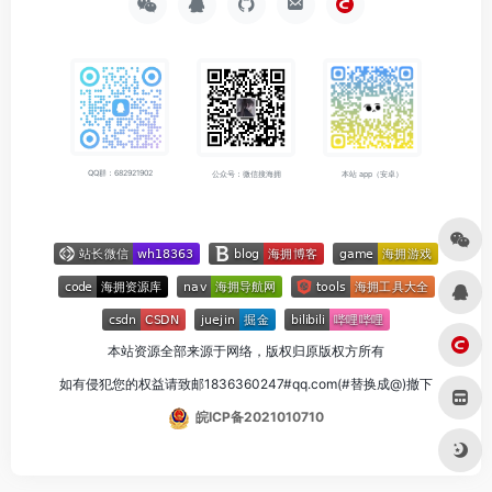
QQ群：682921902
公众号：微信搜海拥
本站 app（安卓）
本站资源全部来源于网络，版权归原版权方所有
如有侵犯您的权益请致邮1836360247#qq.com(#替换成@)撤下
皖ICP备2021010710