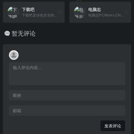
下载吧
电脑志
下载吧是绿色安全的游戏和软件下载中心,下载吧提供电脑软件下载,手机游戏,手机软件,单机游戏,绿色软件,软件教程,游戏攻略和热点资讯等内容,是值得信赖的安全软件下载网站!
电脑志PCWorks.CN是一个IT技术的网友交流平台,为您提供第一手的浏览器资源、浏览器教程、科技新闻资讯、游戏资料等,欢迎各玩家或者开发商来投稿,在这里技术是免费的也是无价的!
暂无评论
发表评论