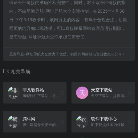
保证外部链接的准确性和完整性，同时，对于该外部链接的指
向，不由星海导航-网址导航大全实际控制，在2025年4月30
日 下午3:19收录时，该网页上的内容，都属于合规合法，后期
网页的内容如出现违规，可以直接联系网站管理员进行删除，
星海导航-网址导航大全不承担任何责任。
星海导航-网址导航大全致力于优质、实用的网络站点资源收集与分享！
相关导航
非凡软件站
天空下载站
旗舰软件下载站，将免费软件、共享软件一网打尽!
天空下载站，提供国内外最新最安全的免费软件资源下载，所有软件通过安全检测，无木马病毒，无诱导广告，绿色软件轻松下载
腾牛网
软件下载中心
腾牛网是专业安全的QQ软件免费下载网站,由站长丫丫每天为大家整理最新的QQ软件和QQ资讯内容,涵盖了PC软件,安卓软件,安卓游戏,苹果软件,苹果游戏,以及软件教程和手游攻略信息,在这 里能发现qq2022最新版下载,QQ头像,QQ网名,QQ空间,qq分组,QQ个性签名,QQ表情,QQ游戏等一切与QQ相关的东西,保证无病毒和木马插件,请大家放心使用.
91下载提供国内外最新的绿色免费软件下载中心,其中包含电脑软件、苹果应用、安卓应用等免费电脑/手机软件下载。想了解绿色免费软件下载更多内容,尽在91下载站!