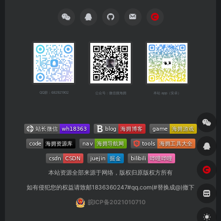
QQ群：682921902
公众号：微信搜海拥
本站 app（安卓）
本站资源全部来源于网络，版权归原版权方所有
如有侵犯您的权益请致邮1836360247#qq.com(#替换成@)撤下
皖ICP备2021010710