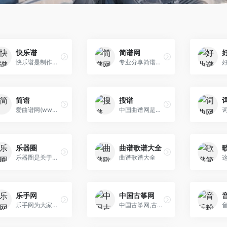
快乐谱
简谱网
快乐谱是制作与分享图形简谱的网站，谱子可以完美的在Windows、Mac、iPad、iPhone、安卓手机等设备上全屏展示。收录的谱子有1000多首，支持的乐器有：六孔陶 笛、十二孔陶笛、三管陶笛、八孔埙、十孔埙、洞箫、葫芦丝、古筝。
专业分享简谱、五线谱。免费提供歌谱、钢琴谱、吉他谱、原创歌曲等各式曲谱几十万首。
简谱
搜谱
爱曲谱网(www.2qupu.com)是国内专业的曲谱收藏分享网站，收录简谱、五线谱、吉他谱、钢琴谱、声乐戏曲等精品曲谱，同时提供各种曲谱下载、曲谱在线打印、曲谱爱好者分享交流等
中国曲谱网是国内知名曲谱网站。遵循专业、精准、规范、实用的原则，收录简谱、五线谱、吉他谱、钢琴谱、戏曲等数十万精品曲谱，大量词(曲)作者驻站发布作品 。并且设有曲谱专辑、作者索引、谱友论坛、在线电子书等特色栏目。
乐器圈
曲谱歌谱大全
乐器圈是关于乐器的综合门户网站，提供各种乐器的知识教程、乐曲曲谱，以及钢琴、吉他、二胡、古筝等热门乐器的简谱搜索和浏览。
曲谱歌谱大全
乐手网
中国古筝网
乐手网为大家提供各类乐器曲谱，包括：鼓谱、吉他谱、钢琴谱、尤克里里谱、贝斯谱、古筝谱、简谱、非洲鼓谱、葫芦丝谱等；与音乐爱好者们相互学习、相互交流 、共同进步。
中国古筝网,古筝行业门户网站，专业古筝电视频道