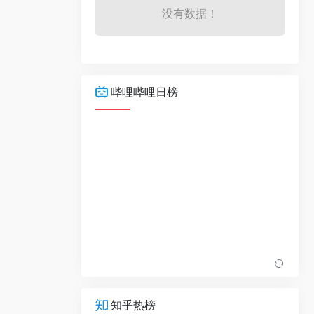
没有数据！
哔哩哔哩日榜
知乎热榜