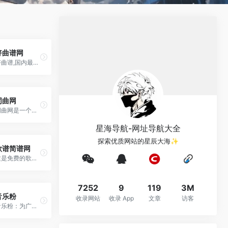
好曲谱网
好曲谱,国内最全的(葫芦丝,吉他,钢琴,萨克斯,二胡,古筝,电子琴,琵琶,口琴等)曲谱,简谱,乐谱,歌谱资源库.免费浏览下载,乐器教程在线学习。
词曲网
词曲网是一个拥有百万作品的原创歌曲，原创歌词，原创简谱，乐谱，歌谱发布与搜索的专业网站，包含各种声乐谱与器乐谱。邬大为题词、大量词曲作者驻站发布作 品。主要栏目：简谱，吉他谱，钢琴谱，电子琴谱，手风琴谱，二胡谱，笛萧谱，萨克斯谱，古筝谱，总谱，以及歌词，lrc，MP3与伴奏，是集歌曲、歌词、歌谱为一体的大型音乐网。
星海导航-网址导航大全
探索优质网站的星辰大海✨
歌谱简谱网
这是免费的歌谱简谱交流平台。数万首热门歌曲，经典的歌谱简谱五线谱让你随意浏览。
7252
9
119
3M
音乐粉
收录网站
收录 App
文章
访客
音乐粉：为广大乐友提供丰富的简谱、曲谱、歌词和音乐教程资源