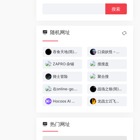
搜
索：
随机网址
吞食天地(简)[kwjxqy](JP)[RPG](4Mb)
口袋妖怪 – 蓝宝石[Elite&口袋妖怪网](386)(简)(JP)(64.98Mb)
ZAPRO·杂铺
搜搜盘
骑士冒险
聚合搜
在online-go.com上下围棋！
战场之狼(简)[高伟](JP)[STG](1Mb)
Hocoos AI 建站
龙战士2[飞越无尽暗空](测试)[简](US)(35.99Mb)
热门网址