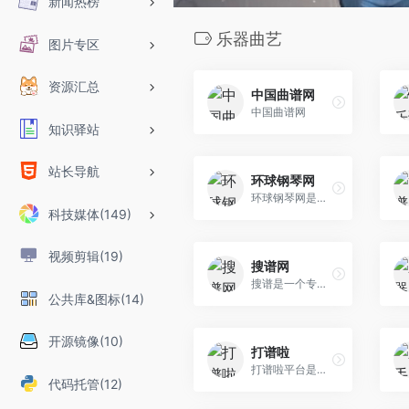
新闻热榜
乐器曲艺
图片专区
资源汇总
中国曲谱网
中国曲谱网
知识驿站
站长导航
环球钢琴网
环球钢琴网是钢琴行业集团化运作的门户网站。网站提供海量免费钢琴资源，并且每天以100+的数量持续更新，能够做到有曲可听、有谱可查，成为全网值得信赖的钢 琴学习者的平台化、工具化网站。
科技媒体(149)
视频剪辑(19)
搜谱网
搜谱是一个专业的歌谱搜索网站，主要有以下栏目：简谱，吉他谱，钢琴谱，电子琴谱，手风琴谱，二胡谱，笛萧谱，萨克斯谱，古筝谱，总谱，其他曲谱。
公共库&图标(14)
开源镜像(10)
打谱啦
打谱啦平台是专业乐谱打印封装一站式服务平台，为用户提供免费乐谱下载等一系列服务
代码托管(12)