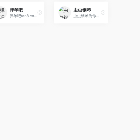
弹琴吧
虫虫钢琴
弹琴吧tan8.com，中国的在线音乐兴趣教育社区，现注册用户突破100万。其音乐软件《弹琴吧》app、《钢琴谱大全》app和《吉他谱大全》app，安装量突破千万，好 评如潮，小伙伴们快来加入吧。精选2万首iPhone/iPad/Android 钢琴谱,五线谱,乐谱,曲谱,免费下载,iPhone/iPad/Android版钢琴谱软件。
虫虫钢琴为你提供优质的免费钢琴谱资源,合集钢琴谱，钢琴曲试听，钢琴演奏，琴友交流的音乐平台