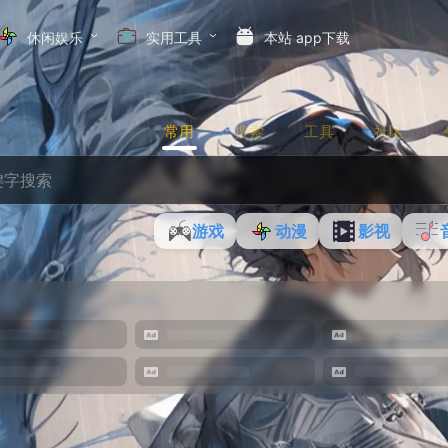
休闲娱乐
实用工具
本站 app下载
常用
搜索
工具
社区
游戏
动漫
影视