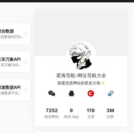
聚合数据
聚合数据依托API数据接口标准化服务、发力API治理、数据治理、数字化员工等领域，提供身份证实名认证，短信API接口，验证码API接口，身份证OCR识别等覆盖多领域、多场景的API平台服务，找API接口，上聚合数据！
京东万象API
京东万象为你提供金融理财API、电子商务API、人工智能API、生活服务API、交通地理API、企业管理API等相关的各类API和服务，软件服务市场首选京东智联云！
星海导航-网址导航大全
探索优质网站的星辰大海✨
极速数据API
极速数据平台提供各类生活数据API，方便开发者快速简单的开发APP、软件及其他服务平台。公交、火车、违章、快递等数据应有尽有。
7252
9
119
3M
收录网站
收录 App
文章
访客