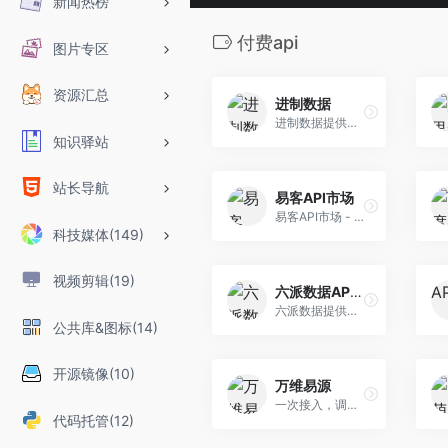
新闻热榜
付费api
图片专区
资源汇总
进制数据
进制数据提供免费接口供开发者调用，并为开发者提供各种付费定制数据接口，找接口就上进制数据！
知识驿站
站长导航
易客API市场
易客API市场 - API接口超市,API接口大全,免费API接口
科技媒体(149)
视频剪辑(19)
六派数据API接口
六派数据提供各类全国车辆违章查询API、天气API、衣食住行、金融、LBS数据以及其他各种有效合法资讯类信息数据。API调用灵活方便，高度安全，超高性能，海量接口 资源。六派数据，您身边的数据方案解决专家!
公共库&图标(14)
开源镜像(10)
万维易源
一次接入，调用全部。将一切数据API化。万维易源是一个统一了通讯协议的API总线，互联网接口调用的入口，高度安全，超高性能，海量接口资源。
代码托管(12)