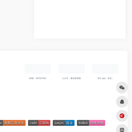
QQ群：682921902
公众号：微信搜海拥
本站 app（安卓）