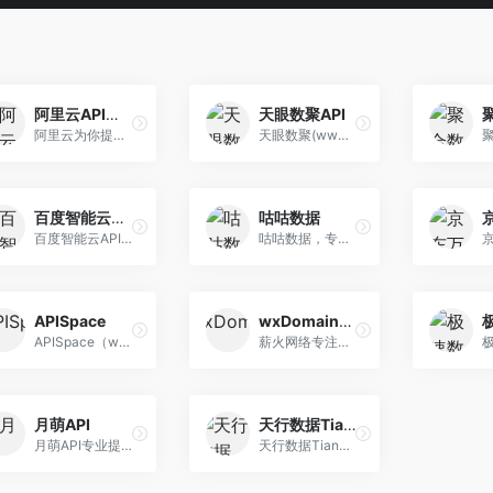
阿里云API市场
天眼数聚API
阿里云为你提供金融理财API,电子商务API,人工智能API,生活服务API,交通地理API,企业管理API等相关的各类API和服务,软件市场首选阿里云！
天眼数聚(www.tianyandata.cn)API接口平台,提供各类数据API接口免费调用服务,身份核验,运营商查询,OCR识别等数据接口应有尽有,所有接口高效稳定,支持在线测试,7×24小时全天候服务,天眼数据,专业的API接口服务商.
百度智能云API商城
咕咕数据
百度智能云API商城-API一站式采购基地，API商城提供天气查询API、实名认证API、短信验证码、OCR识别等海量API服务。选购API服务，首选百度智能云API商城。
咕咕数据，专业的数据提供商，提供专业全面的数据接口 API，同时可提供专业的商业数据分析，让数据成为您的生产原料。
APISpace
wxDomainAp
APISpace（www.apispace.com）提供天气查询API、快递物流API、实名认证API、生活服务API、金融科技API、交通地理API、数据智能API、企业工商API等相关的API服务。
薪火网络专注微信域名检测，微信域名防封，QQ域名检测，QQ域名防红，短链接生成，备案域名查询API接口服务。检测接口分布式架构，多级备份容灾备份节点，节点切换热更新，高达99.95%服务可用性和99.9999999%的数据可靠性！服务热线：17628306635
月萌API
天行数据TianAPI
月萌API专业提供各类数据接口API服务，致力于打造综合性的接口总线平台，成为高效的数据交换网络，为创造价值而服务。
天行数据TianAPI开发者API数据平台，在这里您可以免费且轻松的调用各种API数据接口用于应用软件程序、移动App、Web网站、微信小程序开发等。