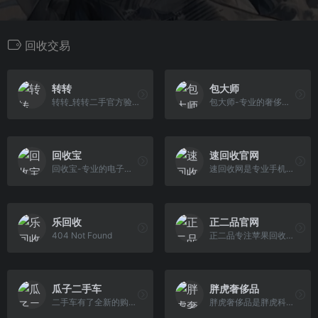
回收交易
转转
包大师
转转_转转二手官方验，买卖二手不一样
包大师-专业的奢侈品产业数字服务平台。包大师是由多个国内一线VC投资的专业的奢侈品产业数字服务平台，服务范围涵盖奢侈品B端服务，奢侈品交易、养护、鉴定 等方面，实现了奢侈品全产业链布局。
回收宝
速回收官网
回收宝-专业的电子产品回收平台，为你提供手机回收、平板电脑回收、笔记本回收等二手数码产品回收业务。快速估计、专业检测、到账及时，专业的团队提供高价回收服务，并有数据粉碎，隐私安全有保障。
速回收网是专业手机数码回收平台，免费在线提供二手手机回收估价，全国免费上门回收。专注于手机回收、二手手机回收、笔记本回收、平板电脑回收、单反相机回 收、数码相机回收等二手数码回收业务，高价回收、专业质检、确保用户隐私安全！
乐回收
正二品官网
404 Not Found
正二品专注苹果回收，包含手机回收，电脑回收，笔记本回收，MacBook回收，iPad回，Apple Watch回收，MacBook Pro回收，MacBook Air回收，iPhone回收，AirPods回收，Mac Min回收，苹果手机回收，苹果耳机回收，苹果平板电脑回收，苹果手表回收，苹果电脑回收。
瓜子二手车
胖虎奢侈品
二手车有了全新的购买方式，瓜子二手车「新电商」，360°全景式VR看车，下单送车上门，最快48小时送达，消费者可全程足不出户，开7天，不满意免费退，为消费者提供相比传统模式更为便捷、省心的购车体验。
胖虎奢侈品是胖虎科技旗下闲置奢侈品一站式交易服务平台，服务覆盖奢侈品鉴定估价、养护维修、回收寄卖、找货订购、租赁拍卖等；及全国连锁线下奢侈品体验店 ，目前已覆盖全国数十座城市，领跑于国内闲置奢侈品服务细分领域。