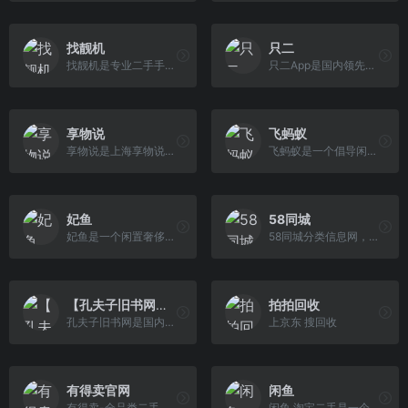
找靓机
只二
找靓机是专业二手手机自营平台，主营9成新及以上的原装正品二手手机、平板电脑、笔记本电脑以及3C配件等数码产品。三重质量防护体系——B端自检+平台质检+正品 险，实拍真机，支持7天无理由退换货以及365天官方质保服务，杜绝翻新机。平台目前已经与苹果中国供应商建立直接合作，同时为用户提供花呗分期、白条支付以及组合支付等多种支付形式。
只二App是国内领先的专业奢侈品二手交易平台。基于强大的商品流转体系，卖家可以在只二一键寄卖自己的时尚闲置，省心省力；买家则可以购买通过平台鉴定和保障售后的优质商品，专业可信。只二为买卖双方搭建了一个信任和服务的桥梁，目前已经服务超过两百万用户。
享物说
飞蚂蚁
享物说是上海享物说网络科技有限公司旗下平台。主要为个人用户提供闲置物品发布，企业用户商品发布推广等服务。
飞蚂蚁是一个倡导闲置零抛弃、旧衣回收、旧衣服处理、旧衣服捐赠、旧衣利用的综合性环保公益平台，平台以「环保为世界,公益为你」为理念。已陆续上线善一集助农、盲人客服助残、周一请吃素、不塑之客—抵抗白色垃圾等可在日常生活中参与的环保和公益项目
妃鱼
58同城
妃鱼是一个闲置奢侈品直播买卖平台。1000+上新在妃鱼LV、GUCCI、香奈儿、卡地亚低至1折；100%正品妃鱼由中检鉴定师三重鉴定，假一赔三、人寿承保；极速变现在妃鱼90%商品7天内售出、高价奢侈品回收。
58同城分类信息网，为你提供房产、招聘、黄页、团购、交友、二手、宠物、车辆、周边游等海量分类信息，充分满足您免费查看/发布信息的需求。兰州58同城，专业的分类信息网。
【孔夫子旧书网】网上买书：图书
拍拍回收
孔夫子旧书网是国内专业的古旧书交易平台，汇集全国各地13000家网上书店，50000家书摊，展示多达9000万种书籍；大量极具收藏价值的古旧珍本（明清、民国古籍 善本，珍品期刊，名人墨迹，民国珍本，绝版书等）在孔网展示与交易，吸引了大量的学者、研究人员和藏书人长时间在线关注并参与。找图书网站、在网上买书、开网上书店卖书，首选孔夫子旧书网。
上京东 搜回收
有得卖官网
闲鱼
有得卖-全品类二手数码专业回收服务平台。标准化的分类和专业评级，提供精准合理的报价；专业的质检技术，鉴定质量与效率齐行，为您推送专属质检报告；全程顺丰包邮，有得卖保障您的旧机快速、高价、安全变现！
闲鱼.淘宝二手是一个社区化的二手闲置交易市场，不仅支持各种同城及线上的担保交易，更安全，同时还有最专业的放心购二手商家，让你轻松在这买卖二手闲置。