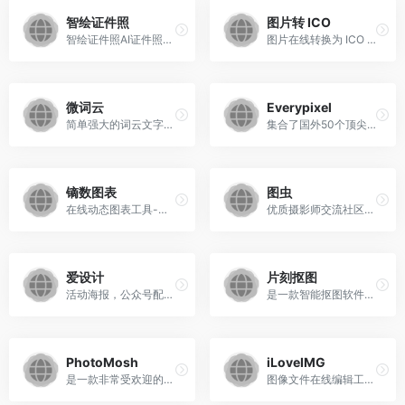
智绘证件照
图片转 ICO
智绘证件照AI证件照教师资格证、社保卡、健康证、居住证、驾驶证、英语考试、职称考试和简历照
图片在线转换为 ICO 图标
微词云
Everypixel
简单强大的词云文字云词云图艺术生成器
集合了国外50个顶尖的图库网站的所有素材
镝数图表
图虫
在线动态图表工具-零代码数据大屏可视化
优质摄影师交流社区，正版素材商店，超过四亿张高清图片可供下载
爱设计
片刻抠图
活动海报，公众号配图，朋友圈封面等图片
是一款智能抠图软件，在线一键抠图
PhotoMosh
iLoveIMG
是一款非常受欢迎的在线视频特效工具
图像文件在线编辑工具是一款在线处理图片文件的网站,使用简便。网站的功能有：压缩图像文件、调整文件尺寸、裁剪文件，以及转换文件格式等