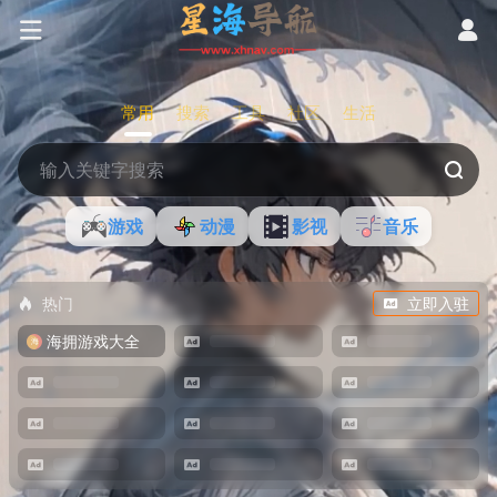
常用
搜索
工具
社区
生活
游戏
动漫
影视
音乐
热门
立即入驻
海拥游戏大全