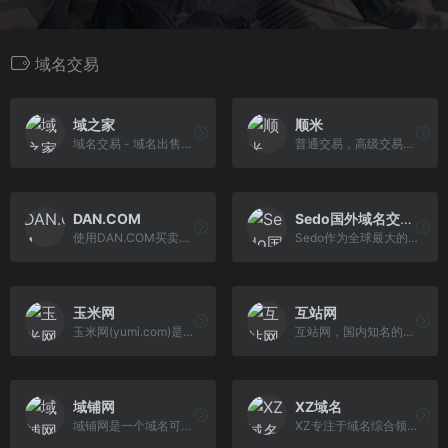
域名交易
域之家
顺米
域名交易 - 域名出售购买 - 域名买卖就来
普通交易，高级交易，跨境交易域名，交易手续费,交易安全
DAN.COM
Sedo国外域名交易平台
使用DAN.COM买卖域名。发掘数以百万计的可供出售域名。DAN.COM护您交易安全。
Sedo作为全球最大的域名交易平台，在这里您总是可以找到最理想的域名，或者通过停放域名赚取额外的停放收入！
玉米网
互站网
玉米网(yumi.com)是全球领先的域名专业服务平台,致力于为用户提供域名拍卖,域名预订,域名商城,一口价域名联盟,担保交易,域名资讯,域名管理,域名停放等域名增值服 务！
互站网，国内知名的站长交易服务中心；网站交易、源码交易、域名交易、链接交易、广告买卖、建站美工任务；安全快捷的站长交易、出售、求购、交流分享平台。
域铺网
XZ域名
域铺网是一个域名可赎回交易平台，专注于域名可赎回交易，域名估价、域名买卖。域铺交易灵活，无需审核，手续简单，信息透明，安全可靠，无交易差价，到账及时， 赎回期正常解析，广大米农可以放心交易，域铺致力于为米农打造一个快速实现资金周转的域名交易平台。
XZ专注于域名综合领域,是ICANN认证顶级域名注册商,我们关注用户需求，为用户提供优质专业和价格低廉的域名服务