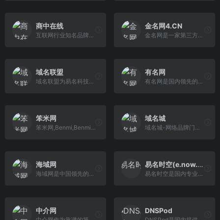
商中在线
金名网4.CN
互联网行业知名品牌、互联网应用与数字营销服务提供商。商中在线是专业从事域名注册、虚拟主机、企业邮局、云服务器、大中小型服务器租用托管、微信运营、网站推 广的服务提供商。
金名网是一家第三方域名交易平台,致力于为用户提供域名拍卖,域名交易,域名出售,域名中介,域名代购,自定义出售页,域名停放,域名经纪等域名增值服务
域名联盟
有名网
域名联盟为易名科技旗下网站，致力于域名推广和域名展示页等服务，联盟的宗旨是打造域名界的生态闭环，流量变现，凸显域名的价值。
有名网是国内领先的无形资产交易平台,致力于为用户提供域名交易,域名购买,域名中介,商标买卖,商标转让,版权交易,专利买卖等知识产权服务.师出有名,而后事成！
笨米网
域名城
笨米网,Benmi,Benmi.com,域名服务平台,域名工具网 域名成交价格查询,域名历史查询,域名反查,Whois查询，whois反查,过期域名删除查询，域名交易价格，域名交易价格查询,域名交易行情,过期域名,域名评估
域名城-网络品牌门户网站及域名投资交流社区，易介集团旗下品牌之一，为用户提供域名注册、预订竞价、域名交易、域名经纪、域名资讯、投资交流、网站建设等其它域名相关增值服务。
海域网
易名时空(e.now.cn)
海域网是中国领先的国外域名注册+海外商标注册一站式解决方案供应商，12年专注国外域名注册+海外商标注册领域，也是大中华地区领先的全球网络品牌保护服务平台
易名时空是国内专业的免费域名交易平台,是金牌域名服务机构，时代互联的旗下网站。易名时空提供域名投资、域名停放、域名评估、域名过户、域名认领等服务。
中介网
DNSPod
中介网作为靠谱的第三方中介交易平台，专业提供域名转让、网站交易、自媒体营销中介等服务
DNSPod是国内提供智能DNS产品的网站，致力于为各类网站提供高质量的电信、网通、教育网双线或者三线智能DNS免费解析。目前DNSPod已经是国内最大的免费DNS解析产品提供商