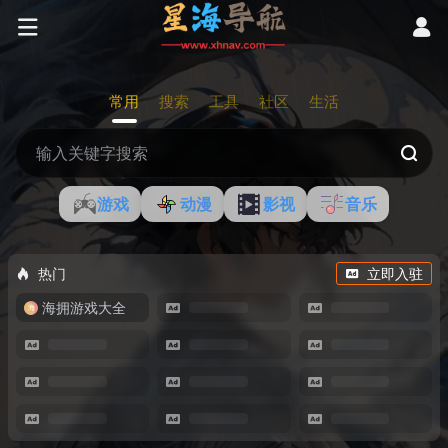
常用
搜索
工具
社区
生活
游戏
动漫
影视
音乐
热门
立即入驻
海拥游戏大全