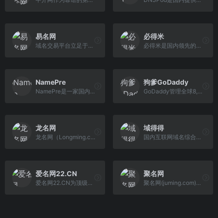
易名网
必得米
域名交易平台立足于打造一个以域名交易为核心，域名拍卖、域名竞价、域名经纪中介交易为主要交易方式的域名买卖平台，并提供域名抢注、域名展示页等辅助工具及应 用，并成功为CCTV、苏宁、微软、百度Baidu、新浪SINA、QIHU 360、腾讯QQ等多家企业买回域名。
必得米是国内领先的域名抢注服务平台,提供域名注册,域名交易,域名买卖,自动过期域名抢注等服务，还有过期到期删除域名等域名信息查询工具。
NamePre
狗爹GoDaddy
NamePre是一家国内领先的全网域名释放拍卖平台，平台专注于为国内外客户提供集域名托管、域名释放、域名拍卖、域名结算、域名竞价等为一体的服务体验。NamePre致 力于为中小米农服务，让天下没有难卖的域名。
GoDaddy管理全球8,200+万域名，受2,000+万客户信赖。提供域名注册申请,域名查询,域名买卖交易,域名转移,虚拟主机,VPS服务器,SSL证书,网站安全防护,企业邮箱,网站 建设等一站式服务。购买域名,海外主机,外贸建站请访问GoDaddy官网
龙名网
域得得
龙名网（Longming.com）,专业的数字化服务平台!平台涵盖域名批量注册、域名过期抢注、域名查询、域名预定、域名竞拍、域名交易、商标申请、商标查询、商标买卖、 数字认证、数字服务等。龙名致力于为用户提供卓越的数字化服务!
国内互联网域名综合服务平台,涵盖了域名注册查询、到期域名抢注、域名买卖交易、域名续费管理等多项业务。
爱名网22.CN
聚名网
爱名网22.CN为顶级域名、商标、SSL证书、云计算的注册与中介交易服务提供商，提供域名注册、商标查询、https申请；商标域名中介交易与拍卖、云主机与SSL服务器证 书申请的企业互联网+云计算服务门户。
聚名网(juming.com)国内互联网域名综合服务平台，涵盖了域名注册查询、到期域名抢注、域名买卖交易、域名续费管理等多项业务。聚名致力于打造最好的域名交易平台 ，聚名，让域名创造更多价值！